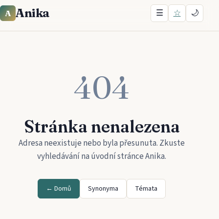
Anika
☰
☆
🌙
A
404
Stránka nenalezena
Adresa neexistuje nebo byla přesunuta. Zkuste
vyhledávání na úvodní stránce
Anika
.
← Domů
Synonyma
Témata