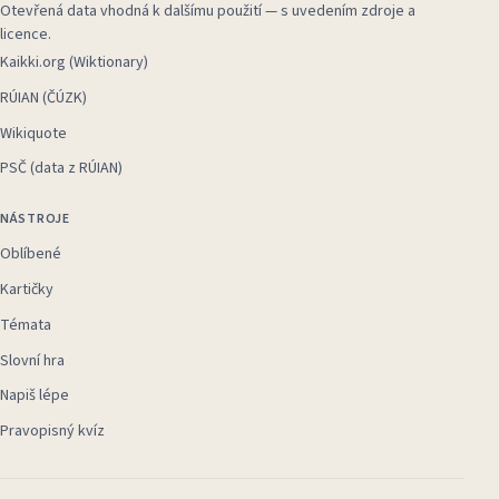
Otevřená data vhodná k dalšímu použití — s uvedením zdroje a
licence.
Kaikki.org (Wiktionary)
RÚIAN (ČÚZK)
Wikiquote
PSČ (data z RÚIAN)
NÁSTROJE
Oblíbené
Kartičky
Témata
Slovní hra
Napiš lépe
Pravopisný kvíz