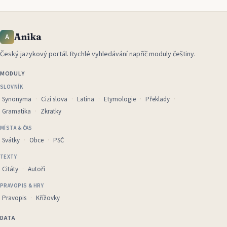
Anika
A
Český jazykový portál
.
Rychlé vyhledávání napříč moduly češtiny.
MODULY
SLOVNÍK
Synonyma
Cizí slova
Latina
Etymologie
Překlady
Gramatika
Zkratky
MÍSTA & ČAS
Svátky
Obce
PSČ
TEXTY
Citáty
Autoři
PRAVOPIS & HRY
Pravopis
Křížovky
DATA