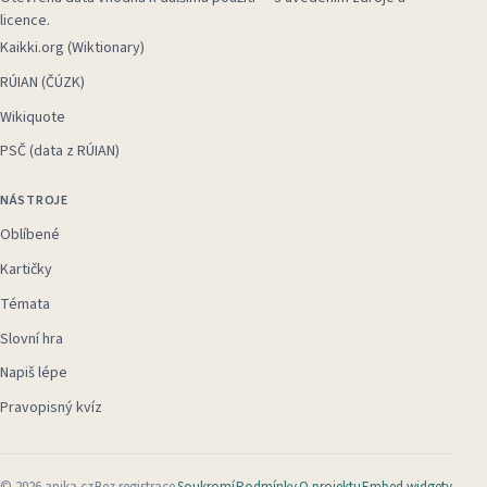
licence.
Kaikki.org (Wiktionary)
RÚIAN (ČÚZK)
Wikiquote
PSČ (data z RÚIAN)
NÁSTROJE
Oblíbené
Kartičky
Témata
Slovní hra
Napiš lépe
Pravopisný kvíz
©
2026
anika.cz
Bez registrace
Soukromí
Podmínky
O projektu
Embed widgety