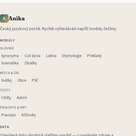
Anika
A
Český jazykový portál
.
Rychlé vyhledávání napříč moduly češtiny.
MODULY
SLOVNÍK
Synonyma
Cizí slova
Latina
Etymologie
Překlady
Gramatika
Zkratky
MÍSTA & ČAS
Svátky
Obce
PSČ
TEXTY
Citáty
Autoři
PRAVOPIS & HRY
Pravopis
Křížovky
DATA
Otevřená data vhodná k dalšímu použití — s uvedením zdroje a