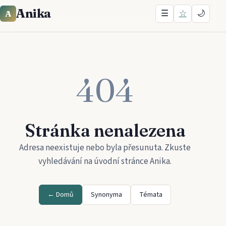
Anika
☰
☆
🌙
A
404
Stránka nenalezena
Adresa neexistuje nebo byla přesunuta. Zkuste
vyhledávání na úvodní stránce
Anika
.
← Domů
Synonyma
Témata