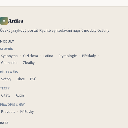
Anika
A
Český jazykový portál
.
Rychlé vyhledávání napříč moduly češtiny.
MODULY
SLOVNÍK
Synonyma
Cizí slova
Latina
Etymologie
Překlady
Gramatika
Zkratky
MÍSTA & ČAS
Svátky
Obce
PSČ
TEXTY
Citáty
Autoři
PRAVOPIS & HRY
Pravopis
Křížovky
DATA