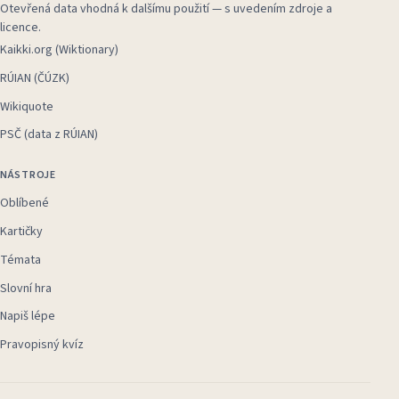
Otevřená data vhodná k dalšímu použití — s uvedením zdroje a
licence.
Kaikki.org (Wiktionary)
RÚIAN (ČÚZK)
Wikiquote
PSČ (data z RÚIAN)
NÁSTROJE
Oblíbené
Kartičky
Témata
Slovní hra
Napiš lépe
Pravopisný kvíz