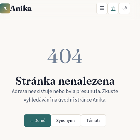
Anika
☰
☆
🌙
A
404
Stránka nenalezena
Adresa neexistuje nebo byla přesunuta. Zkuste
vyhledávání na úvodní stránce
Anika
.
← Domů
Synonyma
Témata