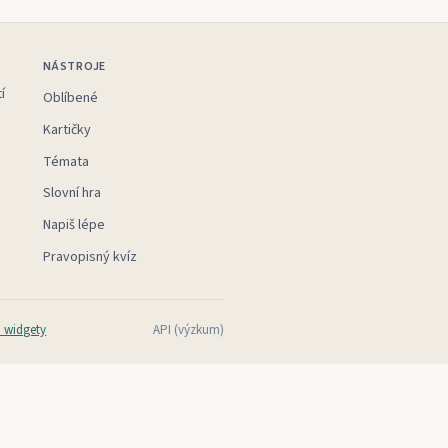
NÁSTROJE
í
Oblíbené
Kartičky
Témata
Slovní hra
Napiš lépe
Pravopisný kvíz
 widgety
API (výzkum)