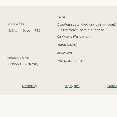
DATA
Otevřená data vhodná k dalšímu použit
MÍSTA & ČAS
— s uvedením zdroje a licence.
Svátky
Obce
PSČ
Kaikki.org (Wiktionary)
RÚIAN (ČÚZK)
Wikiquote
PRAVOPIS & HRY
PSČ (data z RÚIAN)
Pravopis
Křížovky
Podmínky
O projektu
Embed