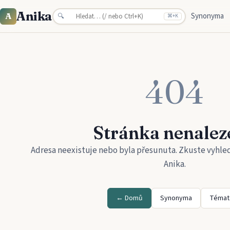
Anika
Synonyma
A
🔍
⌘
+K
404
Stránka nenalez
Adresa neexistuje nebo byla přesunuta. Zkuste vyhle
Anika
.
← Domů
Synonyma
Témat