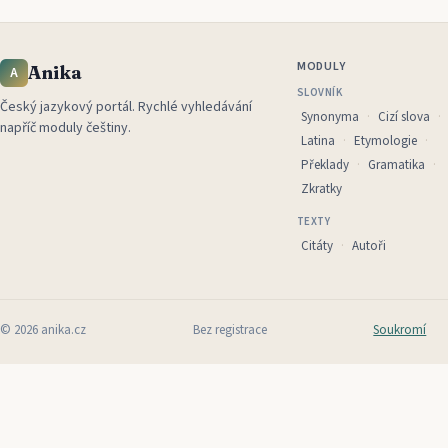
MODULY
Anika
A
SLOVNÍK
Český jazykový portál
.
Rychlé vyhledávání
Synonyma
Cizí slova
napříč moduly češtiny.
Latina
Etymologie
Překlady
Gramatika
Zkratky
TEXTY
Citáty
Autoři
©
2026
anika.cz
Bez registrace
Soukromí