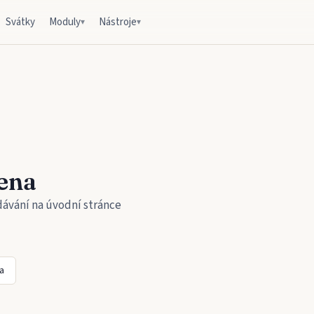
Svátky
Moduly
Nástroje
▾
▾
ena
dávání na úvodní stránce
a