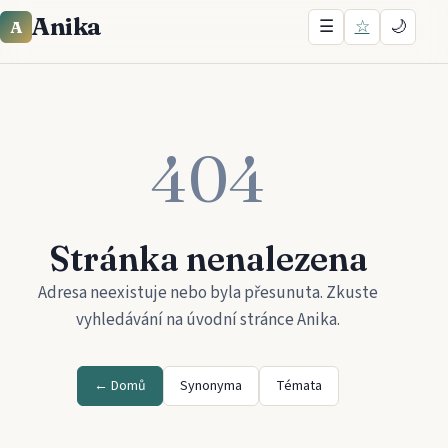
Anika
☰
☆
🌙
A
404
Stránka nenalezena
Adresa neexistuje nebo byla přesunuta. Zkuste
vyhledávání na úvodní stránce
Anika
.
← Domů
Synonyma
Témata