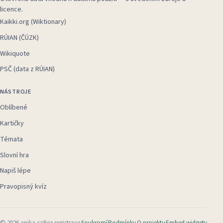
licence.
Kaikki.org (Wiktionary)
RÚIAN (ČÚZK)
Wikiquote
PSČ (data z RÚIAN)
NÁSTROJE
Oblíbené
Kartičky
Témata
Slovní hra
Napiš lépe
Pravopisný kvíz
©
2026
anika.cz
Bez registrace
Soukromí
Podmínky
O projektu
Embed widgety