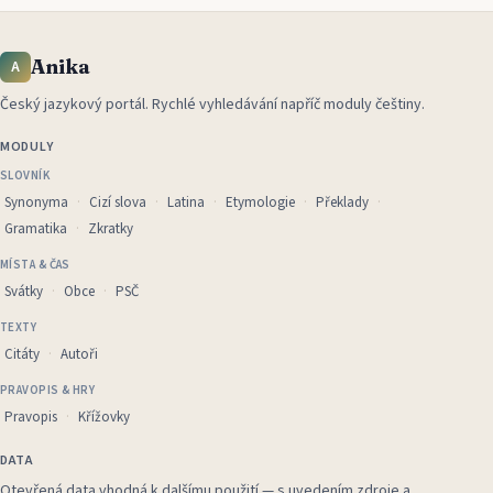
Anika
A
Český jazykový portál
.
Rychlé vyhledávání napříč moduly češtiny.
MODULY
SLOVNÍK
Synonyma
Cizí slova
Latina
Etymologie
Překlady
Gramatika
Zkratky
MÍSTA & ČAS
Svátky
Obce
PSČ
TEXTY
Citáty
Autoři
PRAVOPIS & HRY
Pravopis
Křížovky
DATA
Otevřená data vhodná k dalšímu použití — s uvedením zdroje a