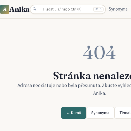
Anika
Synonyma
A
🔍
⌘
+K
404
Stránka nenalez
Adresa neexistuje nebo byla přesunuta. Zkuste vyhle
Anika
.
← Domů
Synonyma
Témat