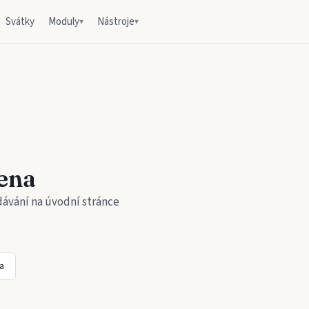
Svátky
Moduly
Nástroje
▾
▾
ena
dávání na úvodní stránce
a