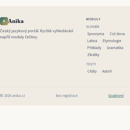
MODULY
Anika
A
SLOVNÍK
Český jazykový portál
.
Rychlé vyhledávání
Synonyma
Cizí slova
napříč moduly češtiny.
Latina
Etymologie
Překlady
Gramatika
Zkratky
TEXTY
Citáty
Autoři
©
2026
anika.cz
Bez registrace
Soukromí