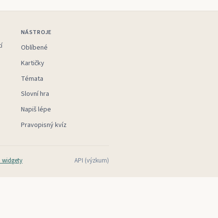
NÁSTROJE
í
Oblíbené
Kartičky
Témata
Slovní hra
Napiš lépe
Pravopisný kvíz
 widgety
API (výzkum)