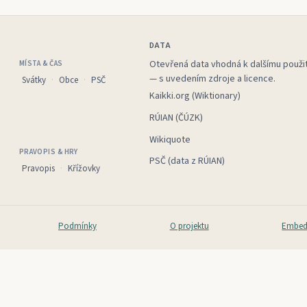
DATA
Otevřená data vhodná k dalšímu použit
MÍSTA & ČAS
— s uvedením zdroje a licence.
Svátky
Obce
PSČ
Kaikki.org (Wiktionary)
RÚIAN (ČÚZK)
Wikiquote
PRAVOPIS & HRY
PSČ (data z RÚIAN)
Pravopis
Křížovky
Podmínky
O projektu
Embed