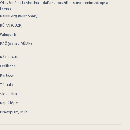
Otevřená data vhodná k dalšímu použití — s uvedením zdroje a
licence.
Kaikki.org (Wiktionary)
RÚIAN (ČÚZK)
Wikiquote
PSČ (data z RÚIAN)
NÁSTROJE
Oblíbené
Kartičky
Témata
Slovní hra
Napiš lépe
Pravopisný kvíz