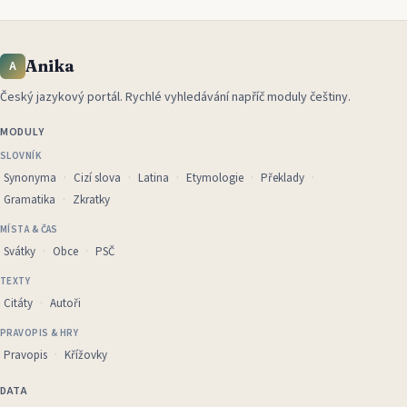
Anika
A
Český jazykový portál
.
Rychlé vyhledávání napříč moduly češtiny.
MODULY
SLOVNÍK
Synonyma
Cizí slova
Latina
Etymologie
Překlady
Gramatika
Zkratky
MÍSTA & ČAS
Svátky
Obce
PSČ
TEXTY
Citáty
Autoři
PRAVOPIS & HRY
Pravopis
Křížovky
DATA