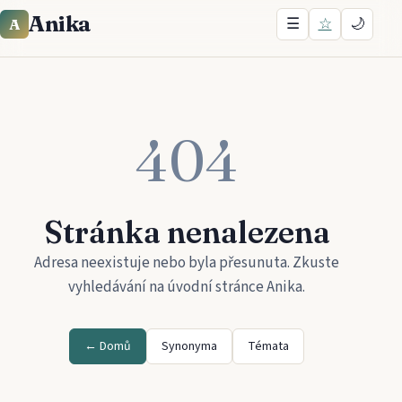
Anika
☰
☆
🌙
A
404
Stránka nenalezena
Adresa neexistuje nebo byla přesunuta. Zkuste
vyhledávání na úvodní stránce
Anika
.
← Domů
Synonyma
Témata