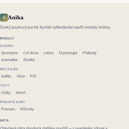
Anika
A
Český jazykový portál
.
Rychlé vyhledávání napříč moduly češtiny.
MODULY
SLOVNÍK
Synonyma
Cizí slova
Latina
Etymologie
Překlady
Gramatika
Zkratky
MÍSTA & ČAS
Svátky
Obce
PSČ
TEXTY
Citáty
Autoři
PRAVOPIS & HRY
Pravopis
Křížovky
DATA
Otevřená data vhodná k dalšímu použití — s uvedením zdroje a