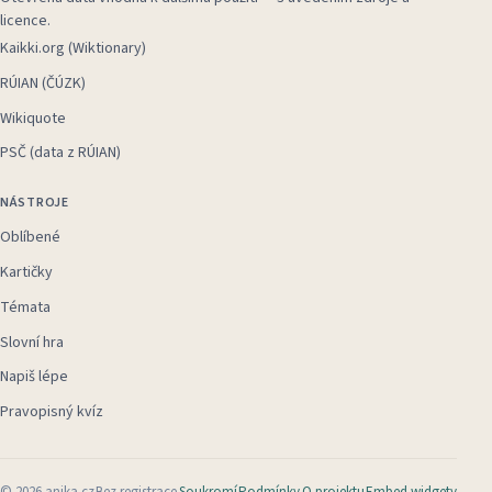
licence.
Kaikki.org (Wiktionary)
RÚIAN (ČÚZK)
Wikiquote
PSČ (data z RÚIAN)
NÁSTROJE
Oblíbené
Kartičky
Témata
Slovní hra
Napiš lépe
Pravopisný kvíz
©
2026
anika.cz
Bez registrace
Soukromí
Podmínky
O projektu
Embed widgety