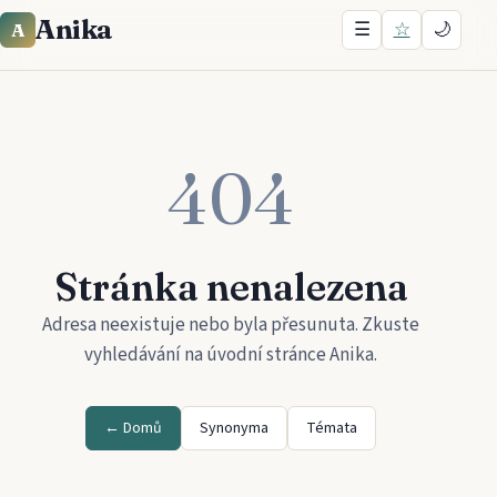
Anika
☰
☆
🌙
A
404
Stránka nenalezena
Adresa neexistuje nebo byla přesunuta. Zkuste
vyhledávání na úvodní stránce
Anika
.
← Domů
Synonyma
Témata