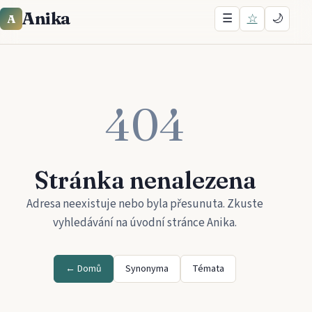
Anika
☰
☆
🌙
A
404
Stránka nenalezena
Adresa neexistuje nebo byla přesunuta. Zkuste
vyhledávání na úvodní stránce
Anika
.
← Domů
Synonyma
Témata