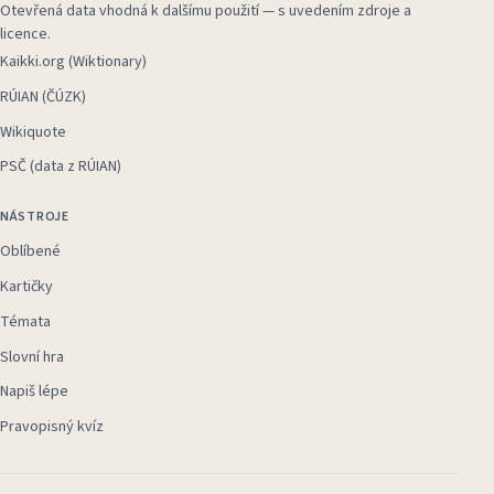
Otevřená data vhodná k dalšímu použití — s uvedením zdroje a
licence.
Kaikki.org (Wiktionary)
RÚIAN (ČÚZK)
Wikiquote
PSČ (data z RÚIAN)
NÁSTROJE
Oblíbené
Kartičky
Témata
Slovní hra
Napiš lépe
Pravopisný kvíz