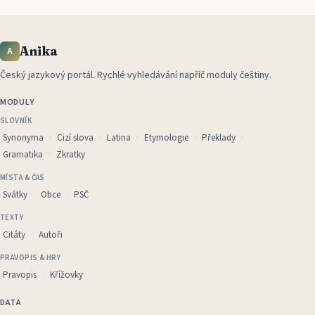
Anika
A
Český jazykový portál
.
Rychlé vyhledávání napříč moduly češtiny.
MODULY
SLOVNÍK
Synonyma
Cizí slova
Latina
Etymologie
Překlady
Gramatika
Zkratky
MÍSTA & ČAS
Svátky
Obce
PSČ
TEXTY
Citáty
Autoři
PRAVOPIS & HRY
Pravopis
Křížovky
DATA