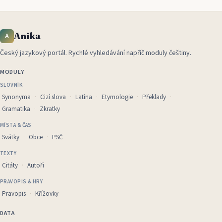
Anika
A
Český jazykový portál
.
Rychlé vyhledávání napříč moduly češtiny.
MODULY
SLOVNÍK
Synonyma
Cizí slova
Latina
Etymologie
Překlady
Gramatika
Zkratky
MÍSTA & ČAS
Svátky
Obce
PSČ
TEXTY
Citáty
Autoři
PRAVOPIS & HRY
Pravopis
Křížovky
DATA