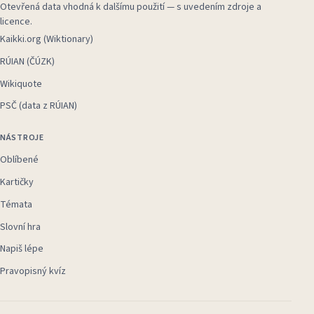
Otevřená data vhodná k dalšímu použití — s uvedením zdroje a
licence.
Kaikki.org (Wiktionary)
RÚIAN (ČÚZK)
Wikiquote
PSČ (data z RÚIAN)
NÁSTROJE
Oblíbené
Kartičky
Témata
Slovní hra
Napiš lépe
Pravopisný kvíz