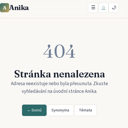
Anika
☰
☆
🌙
A
404
Stránka nenalezena
Adresa neexistuje nebo byla přesunuta. Zkuste
vyhledávání na úvodní stránce
Anika
.
← Domů
Synonyma
Témata