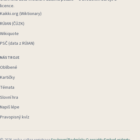
licence.
Kaikki.org (Wiktionary)
RÚIAN (ČÚZK)
Wikiquote
PSČ (data z RÚIAN)
NÁSTROJE
Oblíbené
Kartičky
Témata
Slovní hra
Napiš lépe
Pravopisný kvíz
©
2026
anika.cz
Bez registrace
Soukromí
Podmínky
O projektu
Embed widgety