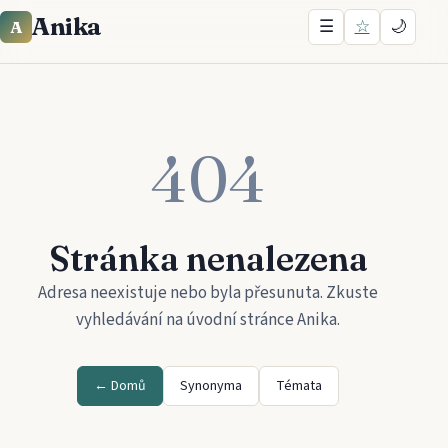
Anika
☰
☆
🌙
A
404
Stránka nenalezena
Adresa neexistuje nebo byla přesunuta. Zkuste
vyhledávání na úvodní stránce
Anika
.
← Domů
Synonyma
Témata