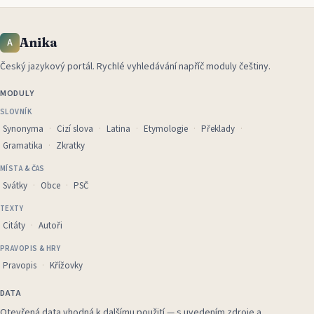
Anika
A
Český jazykový portál
.
Rychlé vyhledávání napříč moduly češtiny.
MODULY
SLOVNÍK
Synonyma
Cizí slova
Latina
Etymologie
Překlady
Gramatika
Zkratky
MÍSTA & ČAS
Svátky
Obce
PSČ
TEXTY
Citáty
Autoři
PRAVOPIS & HRY
Pravopis
Křížovky
DATA
Otevřená data vhodná k dalšímu použití — s uvedením zdroje a