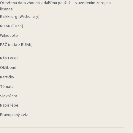
Otevřená data vhodná k dalšímu použití — s uvedením zdroje a
licence.
Kaikki.org (Wiktionary)
RÚIAN (ČÚZK)
Wikiquote
PSČ (data z RÚIAN)
NÁSTROJE
Oblíbené
Kartičky
Témata
Slovní hra
Napiš lépe
Pravopisný kvíz