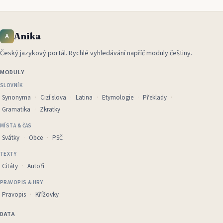
Anika
A
Český jazykový portál
.
Rychlé vyhledávání napříč moduly češtiny.
MODULY
SLOVNÍK
Synonyma
Cizí slova
Latina
Etymologie
Překlady
Gramatika
Zkratky
MÍSTA & ČAS
Svátky
Obce
PSČ
TEXTY
Citáty
Autoři
PRAVOPIS & HRY
Pravopis
Křížovky
DATA