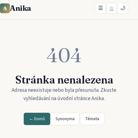
Anika
☰
☆
🌙
A
404
Stránka nenalezena
Adresa neexistuje nebo byla přesunuta. Zkuste
vyhledávání na úvodní stránce
Anika
.
← Domů
Synonyma
Témata