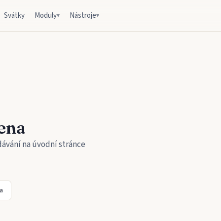
Svátky
Moduly
Nástroje
▾
▾
ena
dávání na úvodní stránce
a