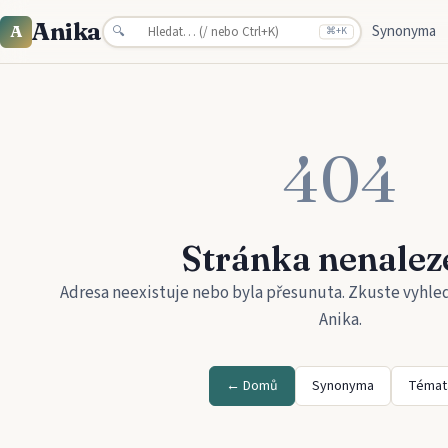
Anika
Synonyma
A
🔍
⌘
+K
404
Stránka nenalez
Adresa neexistuje nebo byla přesunuta. Zkuste vyhle
Anika
.
← Domů
Synonyma
Témat