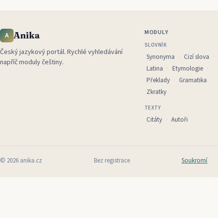
MODULY
Anika
A
SLOVNÍK
Český jazykový portál
.
Rychlé vyhledávání
Synonyma
Cizí slova
napříč moduly češtiny.
Latina
Etymologie
Překlady
Gramatika
Zkratky
TEXTY
Citáty
Autoři
©
2026
anika.cz
Bez registrace
Soukromí