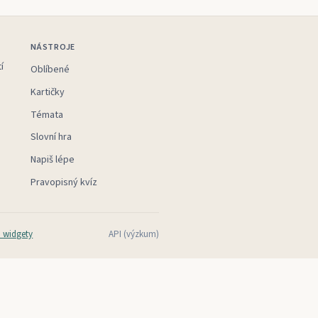
NÁSTROJE
í
Oblíbené
Kartičky
Témata
Slovní hra
Napiš lépe
Pravopisný kvíz
 widgety
API (výzkum)