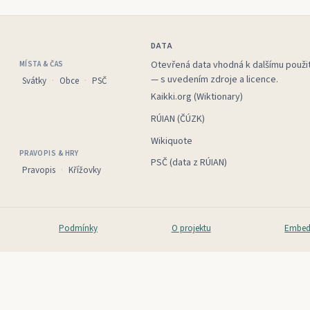
DATA
Otevřená data vhodná k dalšímu použit
MÍSTA & ČAS
— s uvedením zdroje a licence.
Svátky
Obce
PSČ
Kaikki.org (Wiktionary)
RÚIAN (ČÚZK)
Wikiquote
PRAVOPIS & HRY
PSČ (data z RÚIAN)
Pravopis
Křížovky
Podmínky
O projektu
Embed