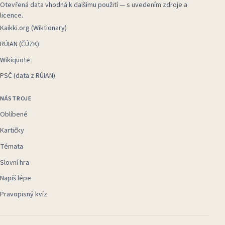
Otevřená data vhodná k dalšímu použití — s uvedením zdroje a
licence.
Kaikki.org (Wiktionary)
RÚIAN (ČÚZK)
Wikiquote
PSČ (data z RÚIAN)
NÁSTROJE
Oblíbené
Kartičky
Témata
Slovní hra
Napiš lépe
Pravopisný kvíz