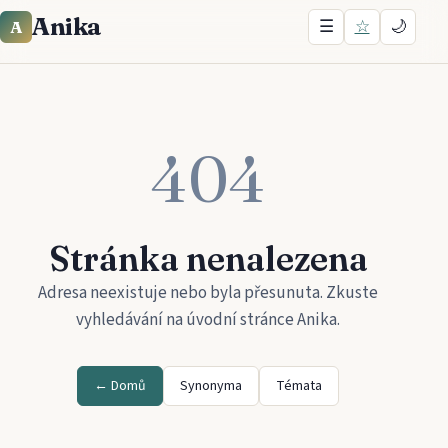
Anika
☰
☆
🌙
A
404
Stránka nenalezena
Adresa neexistuje nebo byla přesunuta. Zkuste
vyhledávání na úvodní stránce
Anika
.
← Domů
Synonyma
Témata