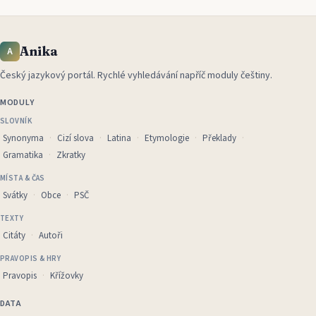
Anika
A
Český jazykový portál
.
Rychlé vyhledávání napříč moduly češtiny.
MODULY
SLOVNÍK
Synonyma
Cizí slova
Latina
Etymologie
Překlady
Gramatika
Zkratky
MÍSTA & ČAS
Svátky
Obce
PSČ
TEXTY
Citáty
Autoři
PRAVOPIS & HRY
Pravopis
Křížovky
DATA