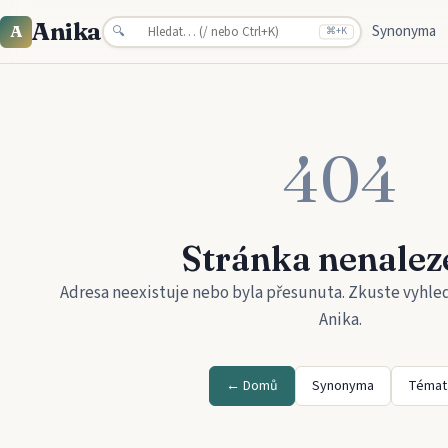
Anika
Synonyma
A
🔍
⌘
+K
404
Stránka nenalez
Adresa neexistuje nebo byla přesunuta. Zkuste vyhle
Anika
.
← Domů
Synonyma
Témat