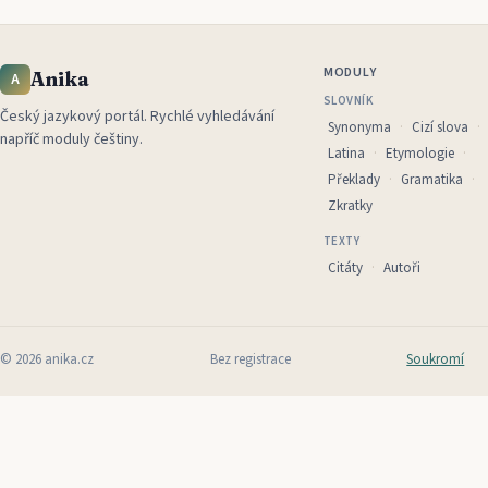
MODULY
Anika
A
SLOVNÍK
Český jazykový portál
.
Rychlé vyhledávání
Synonyma
Cizí slova
napříč moduly češtiny.
Latina
Etymologie
Překlady
Gramatika
Zkratky
TEXTY
Citáty
Autoři
©
2026
anika.cz
Bez registrace
Soukromí