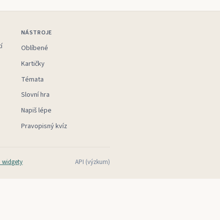
NÁSTROJE
í
Oblíbené
Kartičky
Témata
Slovní hra
Napiš lépe
Pravopisný kvíz
 widgety
API (výzkum)