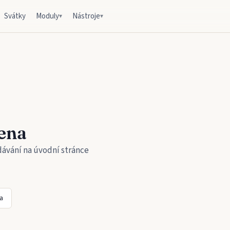
Svátky
Moduly
Nástroje
▾
▾
ena
dávání na úvodní stránce
a