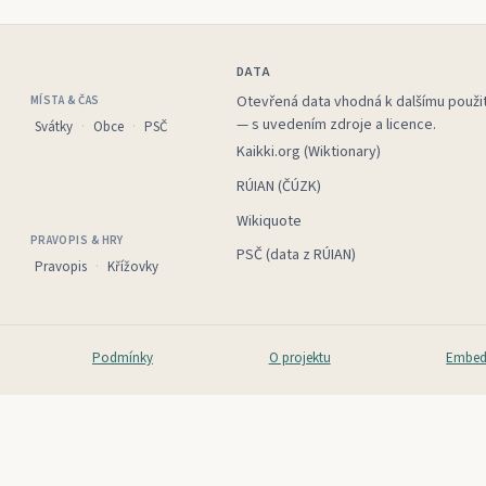
DATA
Otevřená data vhodná k dalšímu použit
MÍSTA & ČAS
— s uvedením zdroje a licence.
Svátky
Obce
PSČ
Kaikki.org (Wiktionary)
RÚIAN (ČÚZK)
Wikiquote
PRAVOPIS & HRY
PSČ (data z RÚIAN)
Pravopis
Křížovky
Podmínky
O projektu
Embed