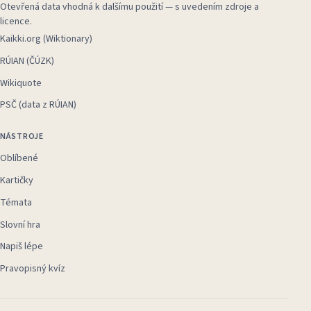
Otevřená data vhodná k dalšímu použití — s uvedením zdroje a
licence.
Kaikki.org (Wiktionary)
RÚIAN (ČÚZK)
Wikiquote
PSČ (data z RÚIAN)
NÁSTROJE
Oblíbené
Kartičky
Témata
Slovní hra
Napiš lépe
Pravopisný kvíz