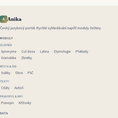
Anika
A
Český jazykový portál
.
Rychlé vyhledávání napříč moduly češtiny.
MODULY
SLOVNÍK
Synonyma
Cizí slova
Latina
Etymologie
Překlady
Gramatika
Zkratky
MÍSTA & ČAS
Svátky
Obce
PSČ
TEXTY
Citáty
Autoři
PRAVOPIS & HRY
Pravopis
Křížovky
DATA