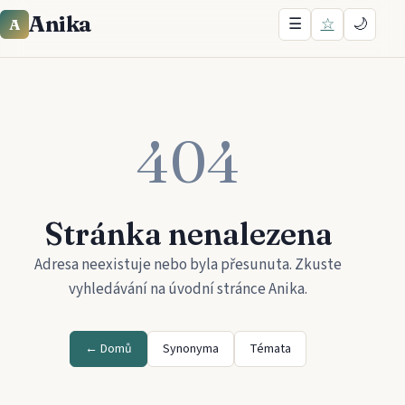
Anika
☰
☆
🌙
A
404
Stránka nenalezena
Adresa neexistuje nebo byla přesunuta. Zkuste
vyhledávání na úvodní stránce
Anika
.
← Domů
Synonyma
Témata