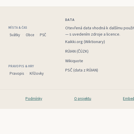
DATA
Otevřená data vhodná k dalšímu použit
MÍSTA & ČAS
— s uvedením zdroje a licence.
Svátky
Obce
PSČ
Kaikki.org (Wiktionary)
RÚIAN (ČÚZK)
Wikiquote
PRAVOPIS & HRY
PSČ (data z RÚIAN)
Pravopis
Křížovky
Podmínky
O projektu
Embed