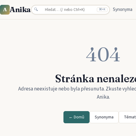
Anika
Synonyma
A
🔍
⌘
+K
404
Stránka nenalez
Adresa neexistuje nebo byla přesunuta. Zkuste vyhle
Anika
.
← Domů
Synonyma
Témat