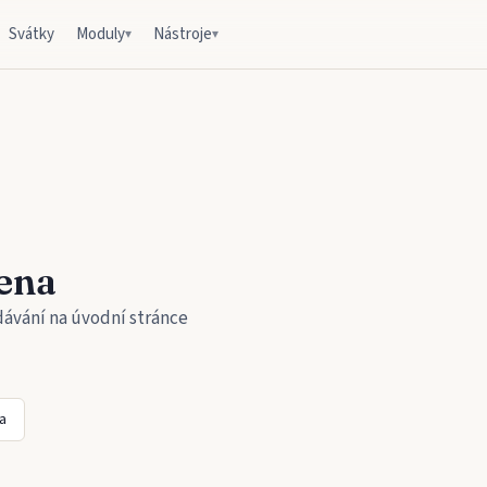
Svátky
Moduly
Nástroje
▾
▾
ena
dávání na úvodní stránce
a