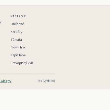
NÁSTROJE
í
Oblíbené
Kartičky
Témata
Slovní hra
Napiš lépe
Pravopisný kvíz
 widgety
API (výzkum)