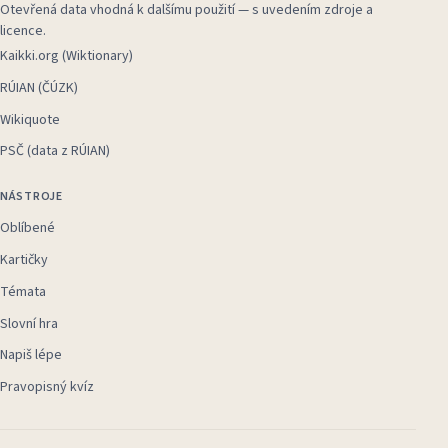
Otevřená data vhodná k dalšímu použití — s uvedením zdroje a
licence.
Kaikki.org (Wiktionary)
RÚIAN (ČÚZK)
Wikiquote
PSČ (data z RÚIAN)
NÁSTROJE
Oblíbené
Kartičky
Témata
Slovní hra
Napiš lépe
Pravopisný kvíz