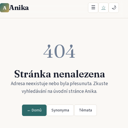
Anika
☰
☆
🌙
A
404
Stránka nenalezena
Adresa neexistuje nebo byla přesunuta. Zkuste
vyhledávání na úvodní stránce
Anika
.
← Domů
Synonyma
Témata