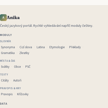
Anika
A
Český jazykový portál
.
Rychlé vyhledávání napříč moduly češtiny.
MODULY
SLOVNÍK
Synonyma
Cizí slova
Latina
Etymologie
Překlady
Gramatika
Zkratky
MÍSTA & ČAS
Svátky
Obce
PSČ
TEXTY
Citáty
Autoři
PRAVOPIS & HRY
Pravopis
Křížovky
DATA