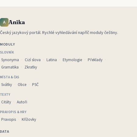
Anika
A
Český jazykový portál
.
Rychlé vyhledávání napříč moduly češtiny.
MODULY
SLOVNÍK
Synonyma
Cizí slova
Latina
Etymologie
Překlady
Gramatika
Zkratky
MÍSTA & ČAS
Svátky
Obce
PSČ
TEXTY
Citáty
Autoři
PRAVOPIS & HRY
Pravopis
Křížovky
DATA