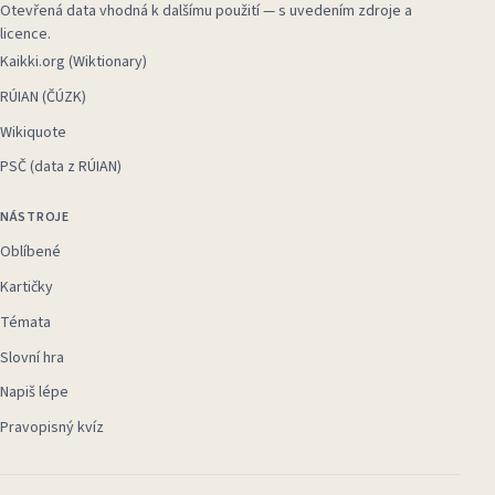
Otevřená data vhodná k dalšímu použití — s uvedením zdroje a
licence.
Kaikki.org (Wiktionary)
RÚIAN (ČÚZK)
Wikiquote
PSČ (data z RÚIAN)
NÁSTROJE
Oblíbené
Kartičky
Témata
Slovní hra
Napiš lépe
Pravopisný kvíz