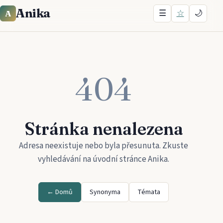
Anika
☰
☆
🌙
A
404
Stránka nenalezena
Adresa neexistuje nebo byla přesunuta. Zkuste
vyhledávání na úvodní stránce
Anika
.
← Domů
Synonyma
Témata