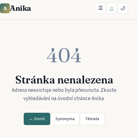
Anika
☰
☆
🌙
A
404
Stránka nenalezena
Adresa neexistuje nebo byla přesunuta. Zkuste
vyhledávání na úvodní stránce
Anika
.
← Domů
Synonyma
Témata