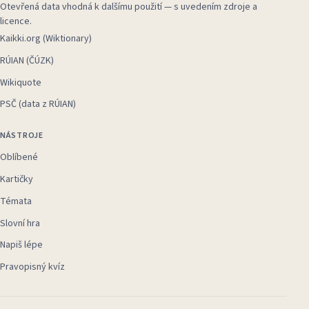
Otevřená data vhodná k dalšímu použití — s uvedením zdroje a
licence.
Kaikki.org (Wiktionary)
RÚIAN (ČÚZK)
Wikiquote
PSČ (data z RÚIAN)
NÁSTROJE
Oblíbené
Kartičky
Témata
Slovní hra
Napiš lépe
Pravopisný kvíz