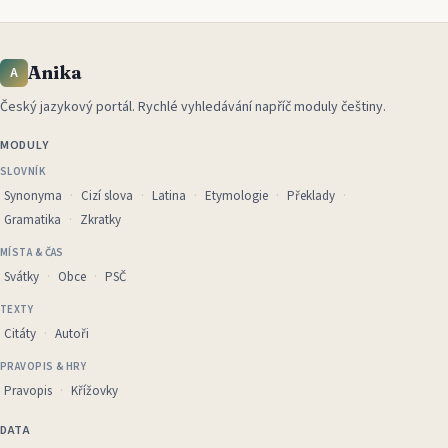
Anika
A
Český jazykový portál
.
Rychlé vyhledávání napříč moduly češtiny.
MODULY
SLOVNÍK
Synonyma
Cizí slova
Latina
Etymologie
Překlady
Gramatika
Zkratky
MÍSTA & ČAS
Svátky
Obce
PSČ
TEXTY
Citáty
Autoři
PRAVOPIS & HRY
Pravopis
Křížovky
DATA