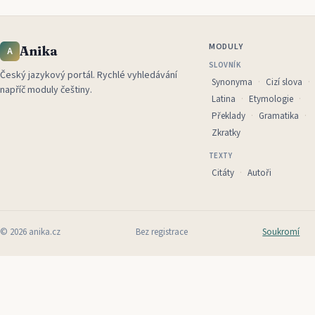
MODULY
Anika
A
SLOVNÍK
Český jazykový portál
.
Rychlé vyhledávání
Synonyma
Cizí slova
napříč moduly češtiny.
Latina
Etymologie
Překlady
Gramatika
Zkratky
TEXTY
Citáty
Autoři
©
2026
anika.cz
Bez registrace
Soukromí