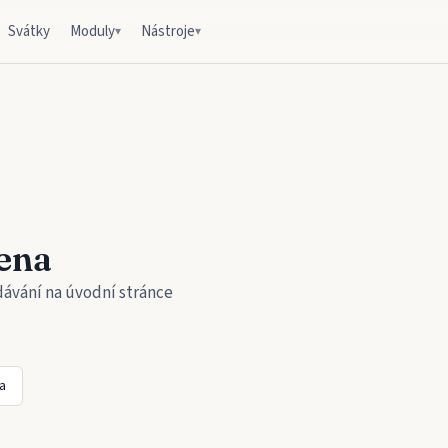
Svátky
Moduly
Nástroje
▾
▾
ena
dávání na úvodní stránce
a