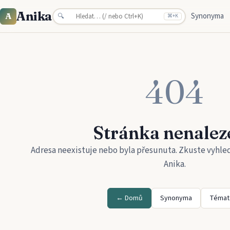
Anika
Synonyma
A
🔍
⌘
+K
404
Stránka nenalez
Adresa neexistuje nebo byla přesunuta. Zkuste vyhle
Anika
.
← Domů
Synonyma
Témat