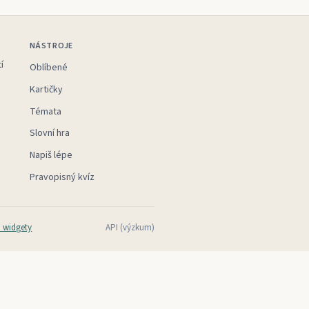
NÁSTROJE
í
Oblíbené
Kartičky
Témata
Slovní hra
Napiš lépe
Pravopisný kvíz
 widgety
API (výzkum)