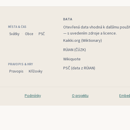
DATA
Otevřená data vhodná k dalšímu použit
MÍSTA & ČAS
— s uvedením zdroje a licence.
Svátky
Obce
PSČ
Kaikki.org (Wiktionary)
RÚIAN (ČÚZK)
Wikiquote
PRAVOPIS & HRY
PSČ (data z RÚIAN)
Pravopis
Křížovky
Podmínky
O projektu
Embed