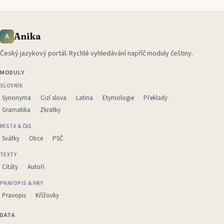
Anika
A
Český jazykový portál
.
Rychlé vyhledávání napříč moduly češtiny.
MODULY
SLOVNÍK
Synonyma
Cizí slova
Latina
Etymologie
Překlady
Gramatika
Zkratky
MÍSTA & ČAS
Svátky
Obce
PSČ
TEXTY
Citáty
Autoři
PRAVOPIS & HRY
Pravopis
Křížovky
DATA