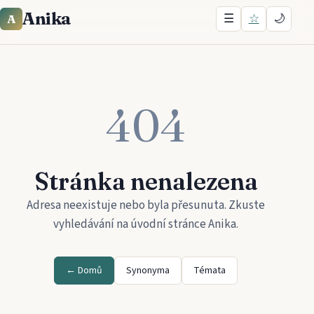
Anika
☰
☆
🌙
A
404
Stránka nenalezena
Adresa neexistuje nebo byla přesunuta. Zkuste
vyhledávání na úvodní stránce
Anika
.
← Domů
Synonyma
Témata