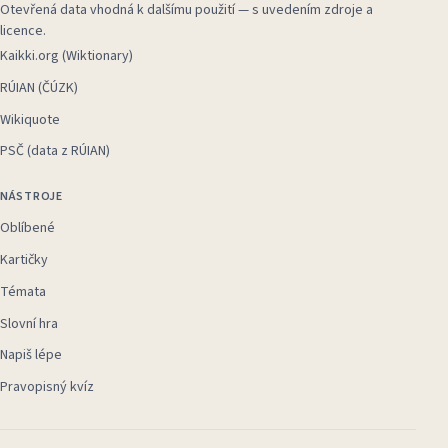
Otevřená data vhodná k dalšímu použití — s uvedením zdroje a
licence.
Kaikki.org (Wiktionary)
RÚIAN (ČÚZK)
Wikiquote
PSČ (data z RÚIAN)
NÁSTROJE
Oblíbené
Kartičky
Témata
Slovní hra
Napiš lépe
Pravopisný kvíz