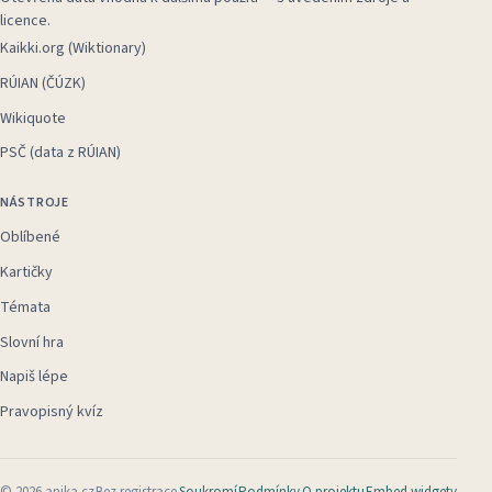
licence.
Kaikki.org (Wiktionary)
RÚIAN (ČÚZK)
Wikiquote
PSČ (data z RÚIAN)
NÁSTROJE
Oblíbené
Kartičky
Témata
Slovní hra
Napiš lépe
Pravopisný kvíz
©
2026
anika.cz
Bez registrace
Soukromí
Podmínky
O projektu
Embed widgety