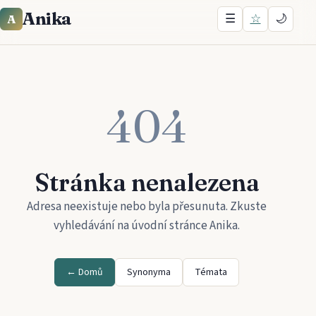
Anika
☰
☆
🌙
A
404
Stránka nenalezena
Adresa neexistuje nebo byla přesunuta. Zkuste
vyhledávání na úvodní stránce
Anika
.
← Domů
Synonyma
Témata