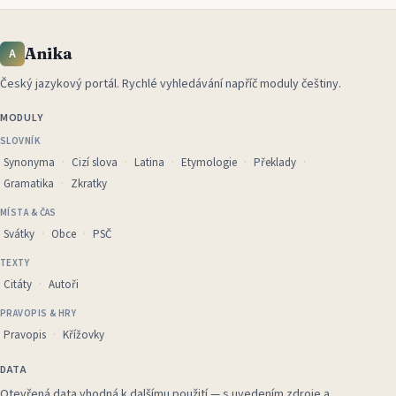
Anika
A
Český jazykový portál
.
Rychlé vyhledávání napříč moduly češtiny.
MODULY
SLOVNÍK
Synonyma
Cizí slova
Latina
Etymologie
Překlady
Gramatika
Zkratky
MÍSTA & ČAS
Svátky
Obce
PSČ
TEXTY
Citáty
Autoři
PRAVOPIS & HRY
Pravopis
Křížovky
DATA
Otevřená data vhodná k dalšímu použití — s uvedením zdroje a