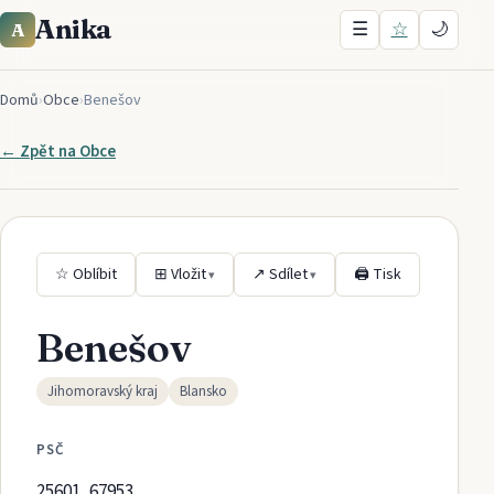
Anika
☰
☆
🌙
A
Domů
›
Obce
›
Benešov
← Zpět na
Obce
☆ Oblíbit
⊞ Vložit
↗ Sdílet
🖨 Tisk
▾
▾
Benešov
Jihomoravský kraj
Blansko
PSČ
25601, 67953