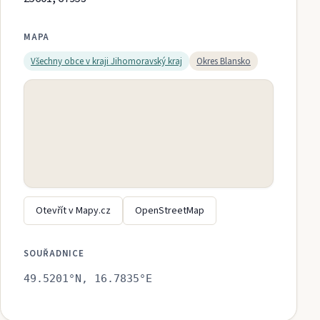
MAPA
Všechny obce v kraji
Jihomoravský kraj
Okres
Blansko
Otevřít v Mapy.cz
OpenStreetMap
SOUŘADNICE
49.5201
°N,
16.7835
°E