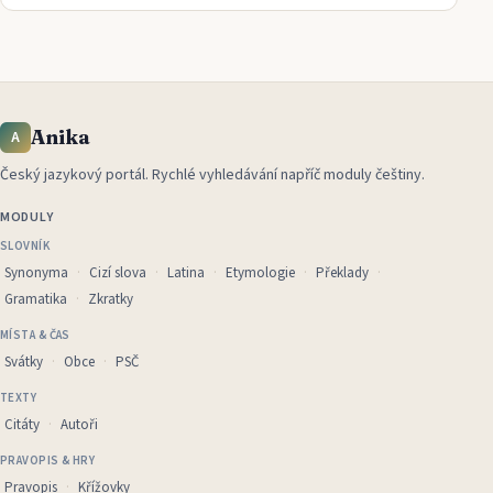
Anika
A
Český jazykový portál
.
Rychlé vyhledávání napříč moduly češtiny.
MODULY
SLOVNÍK
Synonyma
Cizí slova
Latina
Etymologie
Překlady
Gramatika
Zkratky
MÍSTA & ČAS
Svátky
Obce
PSČ
TEXTY
Citáty
Autoři
PRAVOPIS & HRY
Pravopis
Křížovky