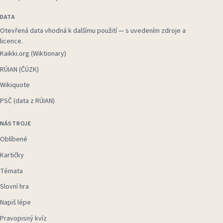
DATA
Otevřená data vhodná k dalšímu použití — s uvedením zdroje a
licence.
Kaikki.org (Wiktionary)
RÚIAN (ČÚZK)
Wikiquote
PSČ (data z RÚIAN)
NÁSTROJE
Oblíbené
Kartičky
Témata
Slovní hra
Napiš lépe
Pravopisný kvíz