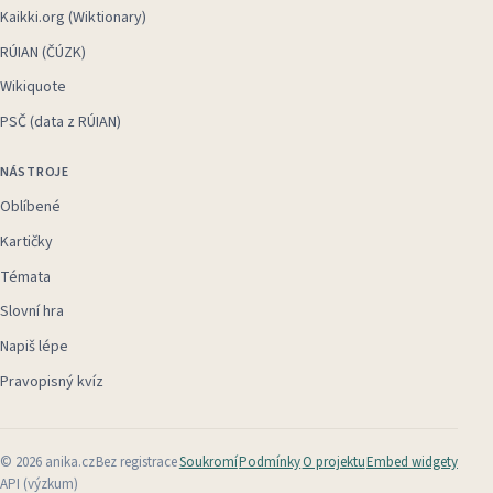
Kaikki.org (Wiktionary)
RÚIAN (ČÚZK)
Wikiquote
PSČ (data z RÚIAN)
NÁSTROJE
Oblíbené
Kartičky
Témata
Slovní hra
Napiš lépe
Pravopisný kvíz
©
2026
anika.cz
Bez registrace
Soukromí
Podmínky
O projektu
Embed widgety
API (výzkum)