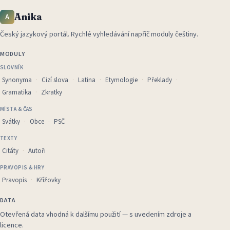
Anika
A
Český jazykový portál
.
Rychlé vyhledávání napříč moduly češtiny.
MODULY
SLOVNÍK
Synonyma
Cizí slova
Latina
Etymologie
Překlady
Gramatika
Zkratky
MÍSTA & ČAS
Svátky
Obce
PSČ
TEXTY
Citáty
Autoři
PRAVOPIS & HRY
Pravopis
Křížovky
DATA
Otevřená data vhodná k dalšímu použití — s uvedením zdroje a
licence.