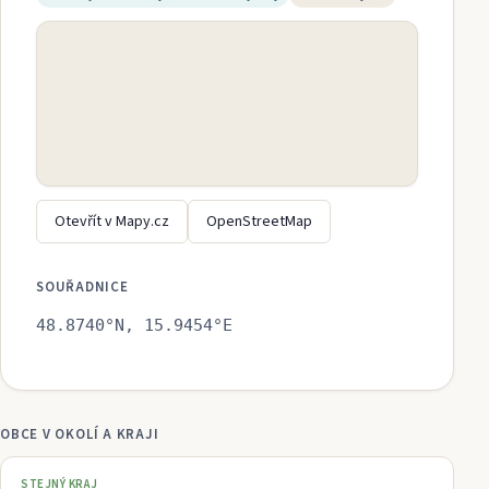
Otevřít v Mapy.cz
OpenStreetMap
SOUŘADNICE
48.8740
°N,
15.9454
°E
OBCE V OKOLÍ A KRAJI
STEJNÝ KRAJ