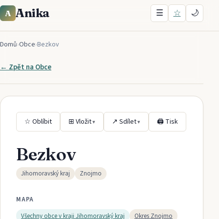
Anika
☰
☆
🌙
A
Domů
›
Obce
›
Bezkov
← Zpět na
Obce
☆ Oblíbit
⊞ Vložit
↗ Sdílet
🖨 Tisk
▾
▾
Bezkov
Jihomoravský kraj
Znojmo
MAPA
Všechny obce v kraji
Jihomoravský kraj
Okres
Znojmo