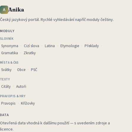
Anika
A
Český jazykový portál
.
Rychlé vyhledávání napříč moduly češtiny.
MODULY
SLOVNÍK
Synonyma
Cizí slova
Latina
Etymologie
Překlady
Gramatika
Zkratky
MÍSTA & ČAS
Svátky
Obce
PSČ
TEXTY
Citáty
Autoři
PRAVOPIS & HRY
Pravopis
Křížovky
DATA
Otevřená data vhodná k dalšímu použití — s uvedením zdroje a
licence.