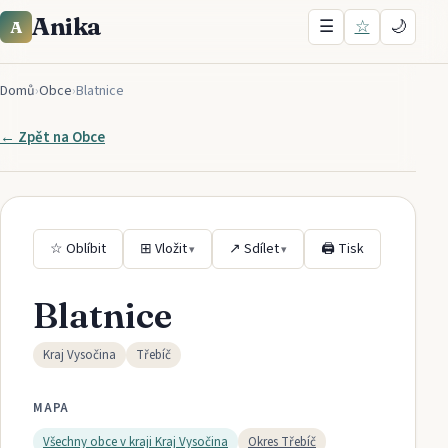
Anika
☰
☆
🌙
A
Domů
›
Obce
›
Blatnice
← Zpět na
Obce
☆ Oblíbit
⊞ Vložit
↗ Sdílet
🖨 Tisk
▾
▾
Blatnice
Kraj Vysočina
Třebíč
MAPA
Všechny obce v kraji
Kraj Vysočina
Okres
Třebíč