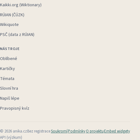
Kaikki.org (Wiktionary)
RÚIAN (ČÚZK)
Wikiquote
PSČ (data z RÚIAN)
NÁSTROJE
Oblíbené
Kartičky
Témata
Slovní hra
Napiš lépe
Pravopisný kvíz
©
2026
anika.cz
Bez registrace
Soukromí
Podmínky
O projektu
Embed widgety
API (výzkum)