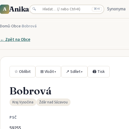
Anika
Synonyma
A
🔍
⌘
+K
Domů
›
Obce
›
Bobrová
← Zpět na
Obce
☆ Oblíbit
⊞ Vložit
↗ Sdílet
🖨 Tisk
▾
▾
Bobrová
Kraj Vysočina
Žďár nad Sázavou
PSČ
59255