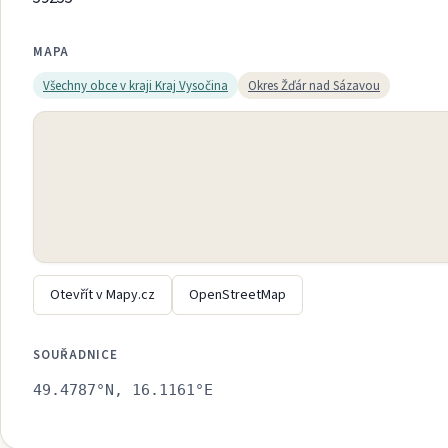
MAPA
Všechny obce v kraji
Kraj Vysočina
Okres
Žďár nad Sázavou
Otevřít v Mapy.cz
OpenStreetMap
SOUŘADNICE
49.4787
°N,
16.1161
°E