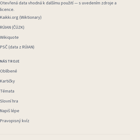
Otevřená data vhodná k dalšímu použití — s uvedením zdroje a
licence.
Kaikki.org (Wiktionary)
RÚIAN (ČÚZK)
Wikiquote
PSČ (data z RÚIAN)
NÁSTROJE
Oblíbené
Kartičky
Témata
Slovní hra
Napiš lépe
Pravopisný kvíz