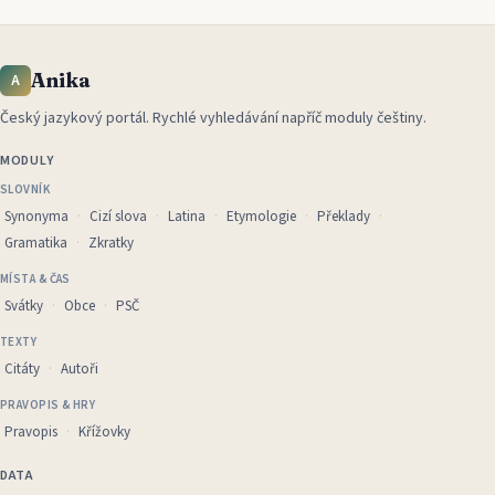
Anika
A
Český jazykový portál
.
Rychlé vyhledávání napříč moduly češtiny.
MODULY
SLOVNÍK
Synonyma
Cizí slova
Latina
Etymologie
Překlady
Gramatika
Zkratky
MÍSTA & ČAS
Svátky
Obce
PSČ
TEXTY
Citáty
Autoři
PRAVOPIS & HRY
Pravopis
Křížovky
DATA