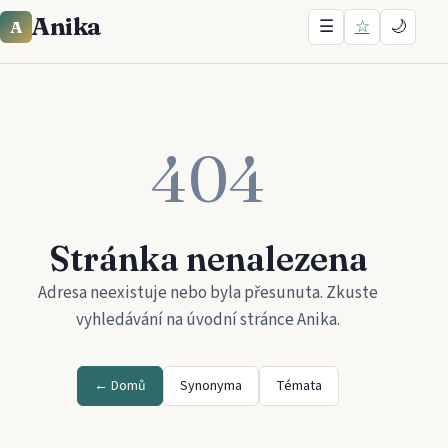
Anika
☰
☆
🌙
A
404
Stránka nenalezena
Adresa neexistuje nebo byla přesunuta. Zkuste
vyhledávání na úvodní stránce
Anika
.
← Domů
Synonyma
Témata