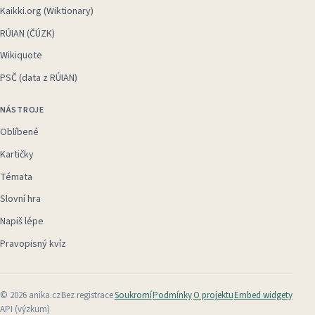
Kaikki.org (Wiktionary)
RÚIAN (ČÚZK)
Wikiquote
PSČ (data z RÚIAN)
NÁSTROJE
Oblíbené
Kartičky
Témata
Slovní hra
Napiš lépe
Pravopisný kvíz
©
2026
anika.cz
Bez registrace
Soukromí
Podmínky
O projektu
Embed widgety
API (výzkum)