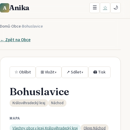
Anika
☰
☆
🌙
A
Domů
›
Obce
›
Bohuslavice
← Zpět na
Obce
☆ Oblíbit
⊞ Vložit
↗ Sdílet
🖨 Tisk
▾
▾
Bohuslavice
Královéhradecký kraj
Náchod
MAPA
Všechny obce v kraji
Královéhradecký kraj
Okres
Náchod