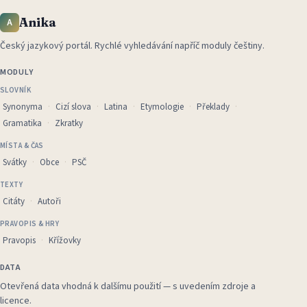
Anika
A
Český jazykový portál
.
Rychlé vyhledávání napříč moduly češtiny.
MODULY
SLOVNÍK
Synonyma
Cizí slova
Latina
Etymologie
Překlady
Gramatika
Zkratky
MÍSTA & ČAS
Svátky
Obce
PSČ
TEXTY
Citáty
Autoři
PRAVOPIS & HRY
Pravopis
Křížovky
DATA
Otevřená data vhodná k dalšímu použití — s uvedením zdroje a
licence.