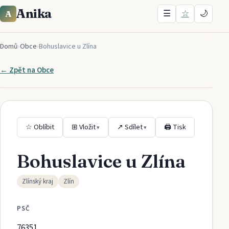
Anika
☰
☆
🌙
A
Domů
›
Obce
›
Bohuslavice u Zlína
← Zpět na
Obce
☆ Oblíbit
⊞ Vložit
↗ Sdílet
🖨 Tisk
▾
▾
Bohuslavice u Zlína
Zlínský kraj
Zlín
PSČ
76351