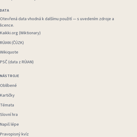
DATA
Otevřená data vhodná k dalšímu použití — s uvedením zdroje a
licence.
Kaikki.org (Wiktionary)
RÚIAN (ČÚZK)
Wikiquote
PSČ (data z RÚIAN)
NÁSTROJE
Oblíbené
Kartičky
Témata
Slovní hra
Napiš lépe
Pravopisný kvíz