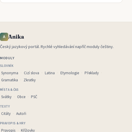
Anika
A
Český jazykový portál
.
Rychlé vyhledávání napříč moduly češtiny.
MODULY
SLOVNÍK
Synonyma
Cizí slova
Latina
Etymologie
Překlady
Gramatika
Zkratky
MÍSTA & ČAS
Svátky
Obce
PSČ
TEXTY
Citáty
Autoři
PRAVOPIS & HRY
Pravopis
Křížovky