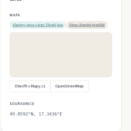
MAPA
Všechny obce v kraji
Zlínský kraj
Okres
Uherské Hradiště
Otevřít v Mapy.cz
OpenStreetMap
SOUŘADNICE
49.0592
°N,
17.3436
°E