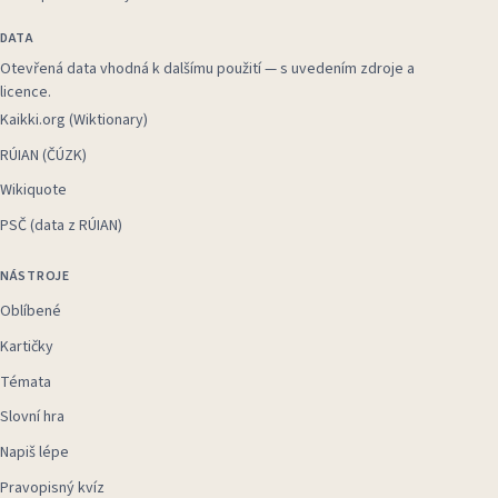
DATA
Otevřená data vhodná k dalšímu použití — s uvedením zdroje a
licence.
Kaikki.org (Wiktionary)
RÚIAN (ČÚZK)
Wikiquote
PSČ (data z RÚIAN)
NÁSTROJE
Oblíbené
Kartičky
Témata
Slovní hra
Napiš lépe
Pravopisný kvíz