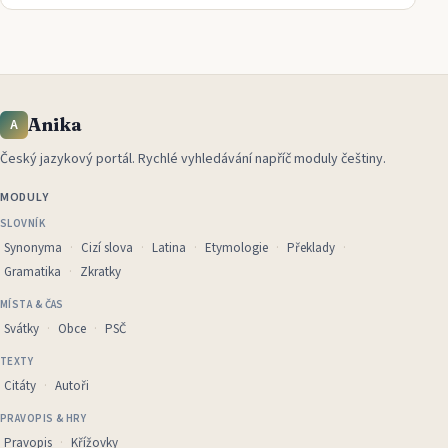
Anika
A
Český jazykový portál
.
Rychlé vyhledávání napříč moduly češtiny.
MODULY
SLOVNÍK
Synonyma
Cizí slova
Latina
Etymologie
Překlady
Gramatika
Zkratky
MÍSTA & ČAS
Svátky
Obce
PSČ
TEXTY
Citáty
Autoři
PRAVOPIS & HRY
Pravopis
Křížovky