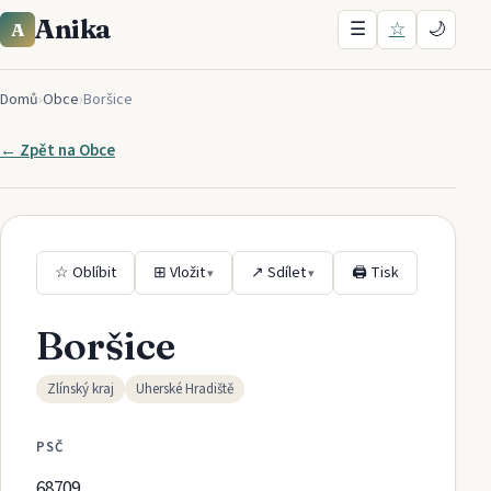
Anika
☰
☆
🌙
A
Domů
›
Obce
›
Boršice
← Zpět na
Obce
☆ Oblíbit
⊞ Vložit
↗ Sdílet
🖨 Tisk
▾
▾
Boršice
Zlínský kraj
Uherské Hradiště
PSČ
68709