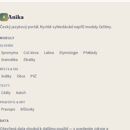
Anika
A
Český jazykový portál
.
Rychlé vyhledávání napříč moduly češtiny.
MODULY
SLOVNÍK
Synonyma
Cizí slova
Latina
Etymologie
Překlady
Gramatika
Zkratky
MÍSTA & ČAS
Svátky
Obce
PSČ
TEXTY
Citáty
Autoři
PRAVOPIS & HRY
Pravopis
Křížovky
DATA
Otevřená data vhodná k dalšímu použití — s uvedením zdroje a