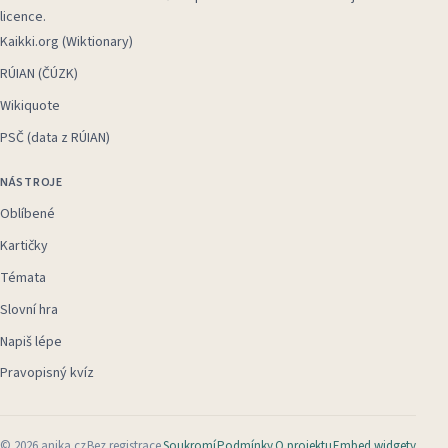
licence.
Kaikki.org (Wiktionary)
RÚIAN (ČÚZK)
Wikiquote
PSČ (data z RÚIAN)
NÁSTROJE
Oblíbené
Kartičky
Témata
Slovní hra
Napiš lépe
Pravopisný kvíz
©
2026
anika.cz
Bez registrace
Soukromí
Podmínky
O projektu
Embed widgety