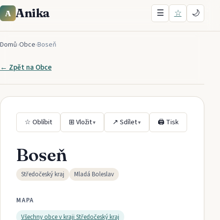
Anika
☰
☆
🌙
A
Domů
›
Obce
›
Boseň
← Zpět na
Obce
☆ Oblíbit
⊞ Vložit
↗ Sdílet
🖨 Tisk
▾
▾
Boseň
Středočeský kraj
Mladá Boleslav
MAPA
Všechny obce v kraji
Středočeský kraj