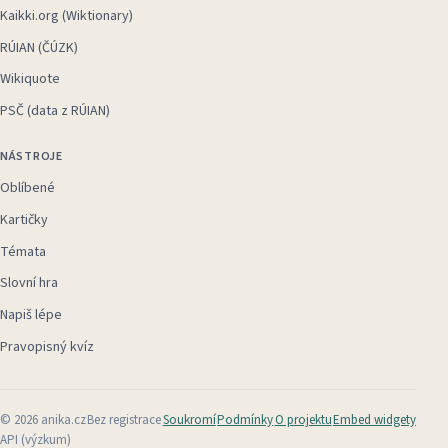
Kaikki.org (Wiktionary)
RÚIAN (ČÚZK)
Wikiquote
PSČ (data z RÚIAN)
NÁSTROJE
Oblíbené
Kartičky
Témata
Slovní hra
Napiš lépe
Pravopisný kvíz
©
2026
anika.cz
Bez registrace
Soukromí
Podmínky
O projektu
Embed widgety
API (výzkum)