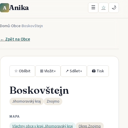
Anika
☰
☆
🌙
A
Domů
›
Obce
›
Boskovštejn
← Zpět na
Obce
☆ Oblíbit
⊞ Vložit
↗ Sdílet
🖨 Tisk
▾
▾
Boskovštejn
Jihomoravský kraj
Znojmo
MAPA
Všechny obce v kraji
Jihomoravský kraj
Okres
Znojmo