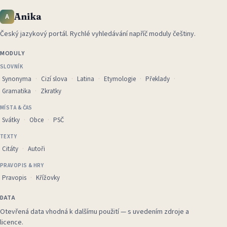
Anika
A
Český jazykový portál
.
Rychlé vyhledávání napříč moduly češtiny.
MODULY
SLOVNÍK
Synonyma
Cizí slova
Latina
Etymologie
Překlady
Gramatika
Zkratky
MÍSTA & ČAS
Svátky
Obce
PSČ
TEXTY
Citáty
Autoři
PRAVOPIS & HRY
Pravopis
Křížovky
DATA
Otevřená data vhodná k dalšímu použití — s uvedením zdroje a
licence.