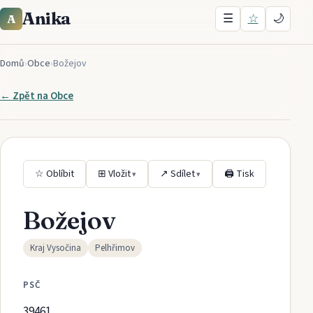
Anika
☰
☆
🌙
A
Domů
›
Obce
›
Božejov
← Zpět na
Obce
☆ Oblíbit
⊞ Vložit
↗ Sdílet
🖨 Tisk
▾
▾
Božejov
Kraj Vysočina
Pelhřimov
PSČ
39461