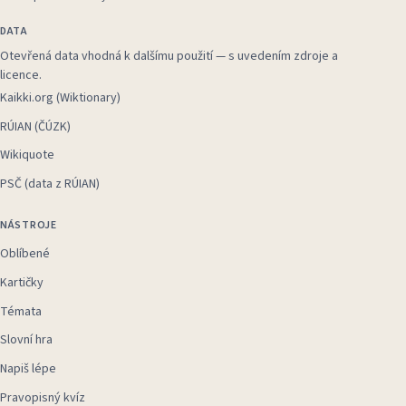
DATA
Otevřená data vhodná k dalšímu použití — s uvedením zdroje a
licence.
Kaikki.org (Wiktionary)
RÚIAN (ČÚZK)
Wikiquote
PSČ (data z RÚIAN)
NÁSTROJE
Oblíbené
Kartičky
Témata
Slovní hra
Napiš lépe
Pravopisný kvíz