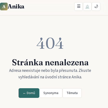
Anika
☰
☆
🌙
A
404
Stránka nenalezena
Adresa neexistuje nebo byla přesunuta. Zkuste
vyhledávání na úvodní stránce
Anika
.
← Domů
Synonyma
Témata