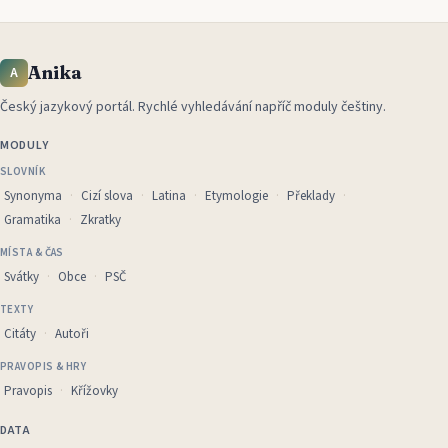
Anika
A
Český jazykový portál
.
Rychlé vyhledávání napříč moduly češtiny.
MODULY
SLOVNÍK
Synonyma
Cizí slova
Latina
Etymologie
Překlady
Gramatika
Zkratky
MÍSTA & ČAS
Svátky
Obce
PSČ
TEXTY
Citáty
Autoři
PRAVOPIS & HRY
Pravopis
Křížovky
DATA