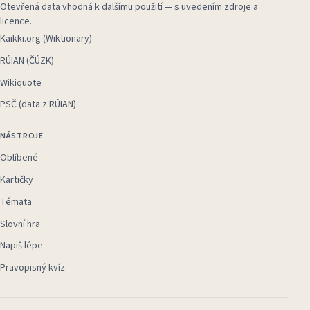
Otevřená data vhodná k dalšímu použití — s uvedením zdroje a
licence.
Kaikki.org (Wiktionary)
RÚIAN (ČÚZK)
Wikiquote
PSČ (data z RÚIAN)
NÁSTROJE
Oblíbené
Kartičky
Témata
Slovní hra
Napiš lépe
Pravopisný kvíz