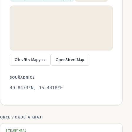
Otevřít v Mapy.cz
OpenStreetMap
SOUŘADNICE
49.8473
°N,
15.4318
°E
OBCE V OKOLÍ A KRAJI
STEJNÝ KRAJ