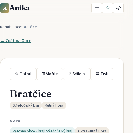
Anika
☰
☆
🌙
A
Domů
›
Obce
›
Bratčice
← Zpět na
Obce
☆ Oblíbit
⊞ Vložit
↗ Sdílet
🖨 Tisk
▾
▾
Bratčice
Středočeský kraj
Kutná Hora
MAPA
Všechny obce v kraji
Středočeský kraj
Okres
Kutná Hora