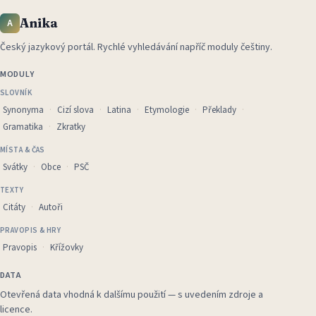
Anika
A
Český jazykový portál
.
Rychlé vyhledávání napříč moduly češtiny.
MODULY
SLOVNÍK
Synonyma
Cizí slova
Latina
Etymologie
Překlady
Gramatika
Zkratky
MÍSTA & ČAS
Svátky
Obce
PSČ
TEXTY
Citáty
Autoři
PRAVOPIS & HRY
Pravopis
Křížovky
DATA
Otevřená data vhodná k dalšímu použití — s uvedením zdroje a
licence.