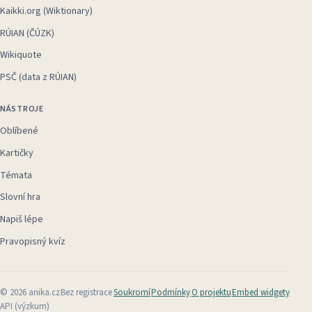
Kaikki.org (Wiktionary)
RÚIAN (ČÚZK)
Wikiquote
PSČ (data z RÚIAN)
NÁSTROJE
Oblíbené
Kartičky
Témata
Slovní hra
Napiš lépe
Pravopisný kvíz
©
2026
anika.cz
Bez registrace
Soukromí
Podmínky
O projektu
Embed widgety
API (výzkum)