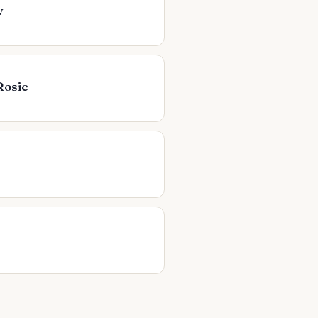
v
Rosic