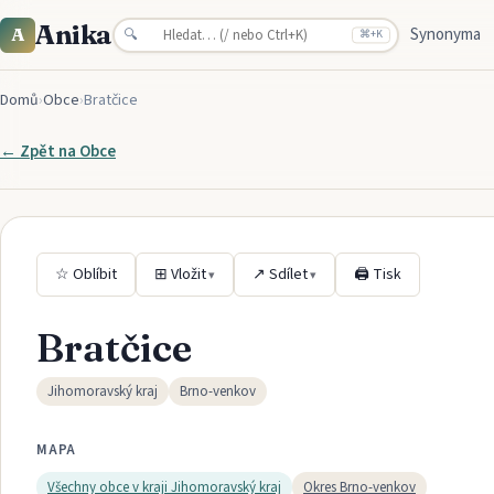
Anika
Synonyma
A
🔍
⌘
+K
Domů
›
Obce
›
Bratčice
← Zpět na
Obce
☆ Oblíbit
⊞ Vložit
↗ Sdílet
🖨 Tisk
▾
▾
Bratčice
Jihomoravský kraj
Brno-venkov
MAPA
Všechny obce v kraji
Jihomoravský kraj
Okres
Brno-venkov