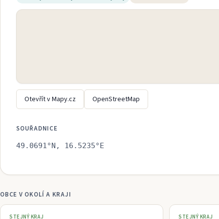
Otevřít v Mapy.cz
OpenStreetMap
SOUŘADNICE
49.0691
°N,
16.5235
°E
OBCE V OKOLÍ A KRAJI
STEJNÝ KRAJ
STEJNÝ KRAJ