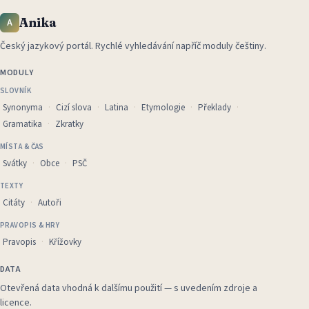
Anika
A
Český jazykový portál
.
Rychlé vyhledávání napříč moduly češtiny.
MODULY
SLOVNÍK
Synonyma
Cizí slova
Latina
Etymologie
Překlady
Gramatika
Zkratky
MÍSTA & ČAS
Svátky
Obce
PSČ
TEXTY
Citáty
Autoři
PRAVOPIS & HRY
Pravopis
Křížovky
DATA
Otevřená data vhodná k dalšímu použití — s uvedením zdroje a
licence.