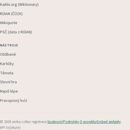
Kaikki.org (Wiktionary)
RÚIAN (ČÚZK)
Wikiquote
PSČ (data z RÚIAN)
NÁSTROJE
Oblíbené
Kartičky
Témata
Slovní hra
Napiš lépe
Pravopisný kvíz
©
2026
anika.cz
Bez registrace
Soukromí
Podmínky
O projektu
Embed widgety
API (výzkum)