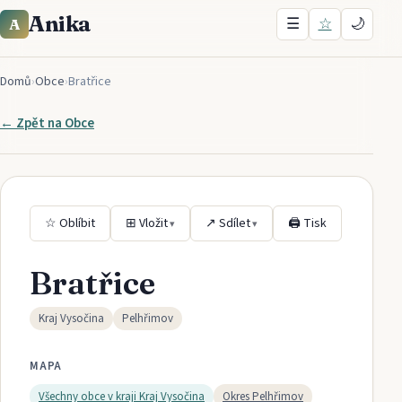
Anika
☰
☆
🌙
A
Domů
›
Obce
›
Bratřice
← Zpět na
Obce
☆ Oblíbit
⊞ Vložit
↗ Sdílet
🖨 Tisk
▾
▾
Bratřice
Kraj Vysočina
Pelhřimov
MAPA
Všechny obce v kraji
Kraj Vysočina
Okres
Pelhřimov