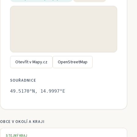
Otevřít v Mapy.cz
OpenStreetMap
SOUŘADNICE
49.5170
°N,
14.9997
°E
OBCE V OKOLÍ A KRAJI
STEJNÝ KRAJ