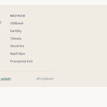
NÁSTROJE
í
Oblíbené
Kartičky
Témata
Slovní hra
Napiš lépe
Pravopisný kvíz
 widgety
API (výzkum)