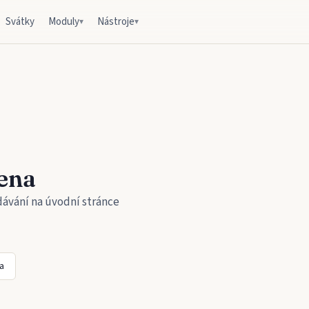
Svátky
Moduly
Nástroje
▾
▾
ena
dávání na úvodní stránce
a