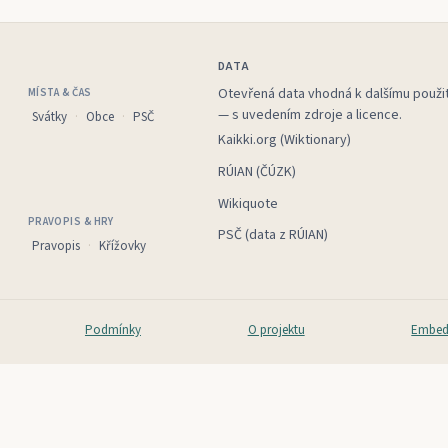
DATA
Otevřená data vhodná k dalšímu použit
MÍSTA & ČAS
— s uvedením zdroje a licence.
Svátky
Obce
PSČ
Kaikki.org (Wiktionary)
RÚIAN (ČÚZK)
Wikiquote
PRAVOPIS & HRY
PSČ (data z RÚIAN)
Pravopis
Křížovky
Podmínky
O projektu
Embed