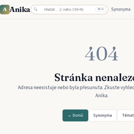
Anika
Synonyma
A
🔍
⌘
+K
404
Stránka nenalez
Adresa neexistuje nebo byla přesunuta. Zkuste vyhle
Anika
.
← Domů
Synonyma
Témat