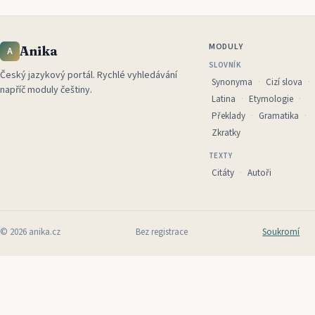
MODULY
Anika
A
SLOVNÍK
Český jazykový portál
.
Rychlé vyhledávání
Synonyma
Cizí slova
napříč moduly češtiny.
Latina
Etymologie
Překlady
Gramatika
Zkratky
TEXTY
Citáty
Autoři
©
2026
anika.cz
Bez registrace
Soukromí