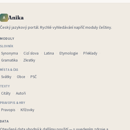
Anika
A
Český jazykový portál
.
Rychlé vyhledávání napříč moduly češtiny.
MODULY
SLOVNÍK
Synonyma
Cizí slova
Latina
Etymologie
Překlady
Gramatika
Zkratky
MÍSTA & ČAS
Svátky
Obce
PSČ
TEXTY
Citáty
Autoři
PRAVOPIS & HRY
Pravopis
Křížovky
DATA
Otevřená data vhodná k dalšímu použití — s uvedením zdroje a