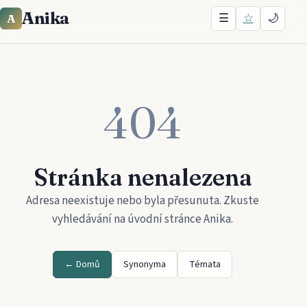
Anika
☰
☆
🌙
A
404
Stránka nenalezena
Adresa neexistuje nebo byla přesunuta. Zkuste
vyhledávání na úvodní stránce
Anika
.
← Domů
Synonyma
Témata