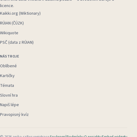
licence.
Kaikki.org (Wiktionary)
RÚIAN (ČÚZK)
Wikiquote
PSČ (data z RÚIAN)
NÁSTROJE
Oblíbené
Kartičky
Témata
Slovní hra
Napiš lépe
Pravopisný kvíz
©
2026
anika.cz
Bez registrace
Soukromí
Podmínky
O projektu
Embed widgety