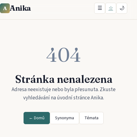
Anika
☰
☆
🌙
A
404
Stránka nenalezena
Adresa neexistuje nebo byla přesunuta. Zkuste
vyhledávání na úvodní stránce
Anika
.
← Domů
Synonyma
Témata