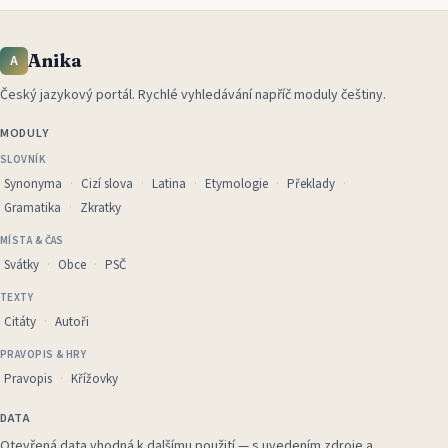
Anika
A
Český jazykový portál
.
Rychlé vyhledávání napříč moduly češtiny.
MODULY
SLOVNÍK
Synonyma
Cizí slova
Latina
Etymologie
Překlady
Gramatika
Zkratky
MÍSTA & ČAS
Svátky
Obce
PSČ
TEXTY
Citáty
Autoři
PRAVOPIS & HRY
Pravopis
Křížovky
DATA
Otevřená data vhodná k dalšímu použití — s uvedením zdroje a