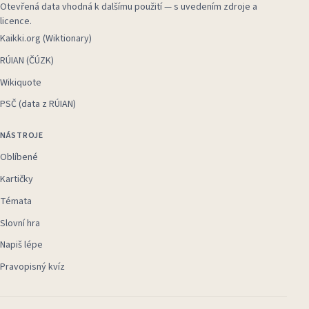
Otevřená data vhodná k dalšímu použití — s uvedením zdroje a
licence.
Kaikki.org (Wiktionary)
RÚIAN (ČÚZK)
Wikiquote
PSČ (data z RÚIAN)
NÁSTROJE
Oblíbené
Kartičky
Témata
Slovní hra
Napiš lépe
Pravopisný kvíz