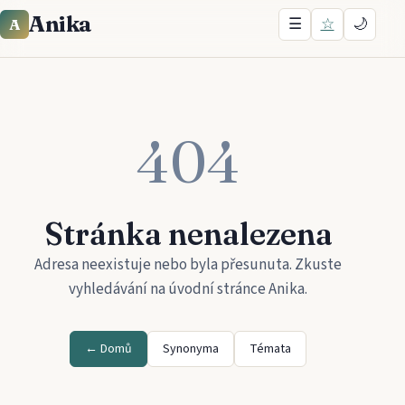
Anika
☰
☆
🌙
A
404
Stránka nenalezena
Adresa neexistuje nebo byla přesunuta. Zkuste
vyhledávání na úvodní stránce
Anika
.
← Domů
Synonyma
Témata