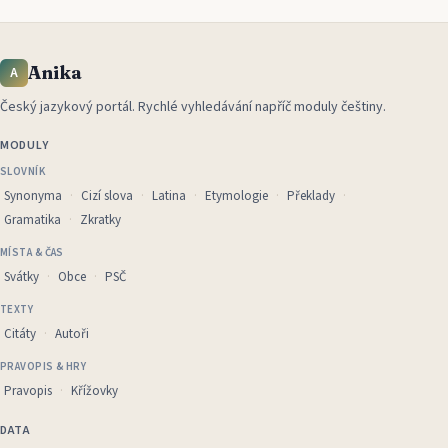
Anika
A
Český jazykový portál
.
Rychlé vyhledávání napříč moduly češtiny.
MODULY
SLOVNÍK
Synonyma
Cizí slova
Latina
Etymologie
Překlady
Gramatika
Zkratky
MÍSTA & ČAS
Svátky
Obce
PSČ
TEXTY
Citáty
Autoři
PRAVOPIS & HRY
Pravopis
Křížovky
DATA