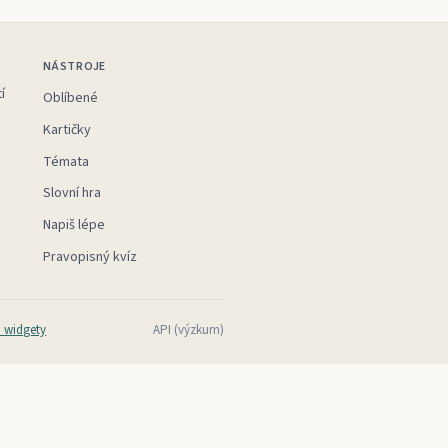
NÁSTROJE
í
Oblíbené
Kartičky
Témata
Slovní hra
Napiš lépe
Pravopisný kvíz
 widgety
API (výzkum)