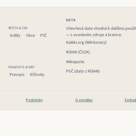
DATA
Otevřená data vhodná k dalšímu použit
MÍSTA & ČAS
— s uvedením zdroje a licence.
Svátky
Obce
PSČ
Kaikki.org (Wiktionary)
RÚIAN (ČÚZK)
Wikiquote
PRAVOPIS & HRY
PSČ (data z RÚIAN)
Pravopis
Křížovky
Podmínky
O projektu
Embed