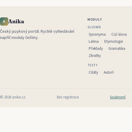
MODULY
Anika
A
SLOVNÍK
Český jazykový portál
.
Rychlé vyhledávání
Synonyma
Cizí slova
napříč moduly češtiny.
Latina
Etymologie
Překlady
Gramatika
Zkratky
TEXTY
Citáty
Autoři
©
2026
anika.cz
Bez registrace
Soukromí