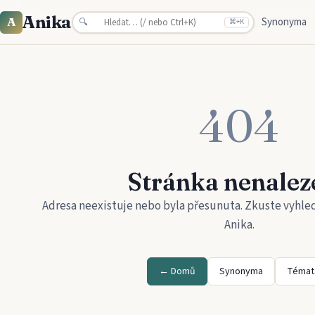
Anika
Synonyma
A
🔍
⌘
+K
404
Stránka nenalez
Adresa neexistuje nebo byla přesunuta. Zkuste vyhle
Anika
.
← Domů
Synonyma
Témat