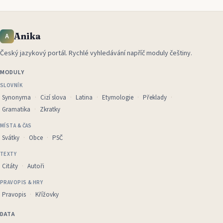
Anika
A
Český jazykový portál
.
Rychlé vyhledávání napříč moduly češtiny.
MODULY
SLOVNÍK
Synonyma
Cizí slova
Latina
Etymologie
Překlady
Gramatika
Zkratky
MÍSTA & ČAS
Svátky
Obce
PSČ
TEXTY
Citáty
Autoři
PRAVOPIS & HRY
Pravopis
Křížovky
DATA