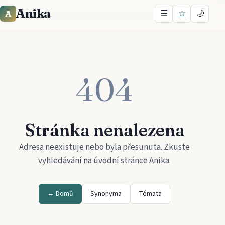
Anika
☰
☆
🌙
A
404
Stránka nenalezena
Adresa neexistuje nebo byla přesunuta. Zkuste
vyhledávání na úvodní stránce
Anika
.
← Domů
Synonyma
Témata