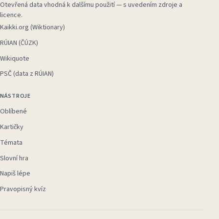
Otevřená data vhodná k dalšímu použití — s uvedením zdroje a
licence.
Kaikki.org (Wiktionary)
RÚIAN (ČÚZK)
Wikiquote
PSČ (data z RÚIAN)
NÁSTROJE
Oblíbené
Kartičky
Témata
Slovní hra
Napiš lépe
Pravopisný kvíz