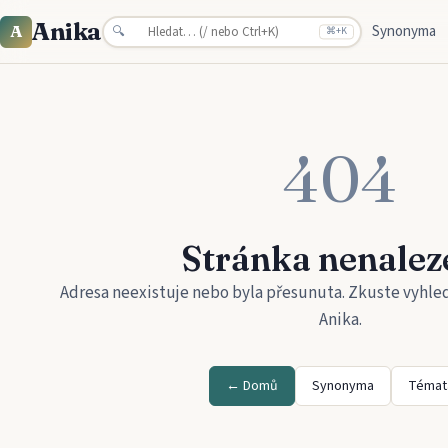
Anika
Synonyma
A
🔍
⌘
+K
404
Stránka nenalez
Adresa neexistuje nebo byla přesunuta. Zkuste vyhle
Anika
.
← Domů
Synonyma
Témat