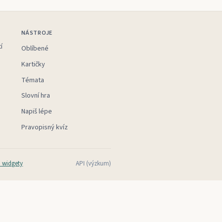
NÁSTROJE
í
Oblíbené
Kartičky
Témata
Slovní hra
Napiš lépe
Pravopisný kvíz
 widgety
API (výzkum)