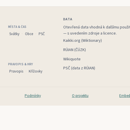
DATA
Otevřená data vhodná k dalšímu použit
MÍSTA & ČAS
— s uvedením zdroje a licence.
Svátky
Obce
PSČ
Kaikki.org (Wiktionary)
RÚIAN (ČÚZK)
Wikiquote
PRAVOPIS & HRY
PSČ (data z RÚIAN)
Pravopis
Křížovky
Podmínky
O projektu
Embed