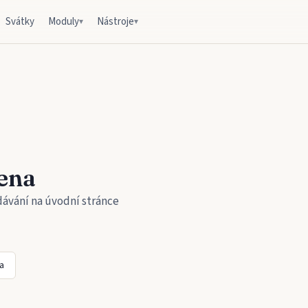
Svátky
Moduly
Nástroje
▾
▾
ena
dávání na úvodní stránce
a