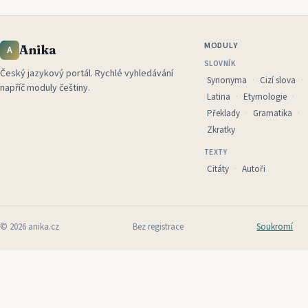
MODULY
Anika
A
SLOVNÍK
Český jazykový portál
.
Rychlé vyhledávání
Synonyma
Cizí slova
napříč moduly češtiny.
Latina
Etymologie
Překlady
Gramatika
Zkratky
TEXTY
Citáty
Autoři
©
2026
anika.cz
Bez registrace
Soukromí