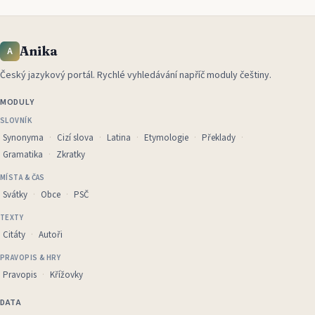
Anika
A
Český jazykový portál
.
Rychlé vyhledávání napříč moduly češtiny.
MODULY
SLOVNÍK
Synonyma
Cizí slova
Latina
Etymologie
Překlady
Gramatika
Zkratky
MÍSTA & ČAS
Svátky
Obce
PSČ
TEXTY
Citáty
Autoři
PRAVOPIS & HRY
Pravopis
Křížovky
DATA