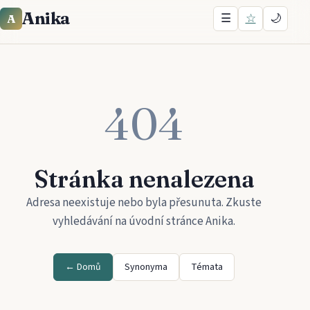
Anika
☰
☆
🌙
A
404
Stránka nenalezena
Adresa neexistuje nebo byla přesunuta. Zkuste
vyhledávání na úvodní stránce
Anika
.
← Domů
Synonyma
Témata