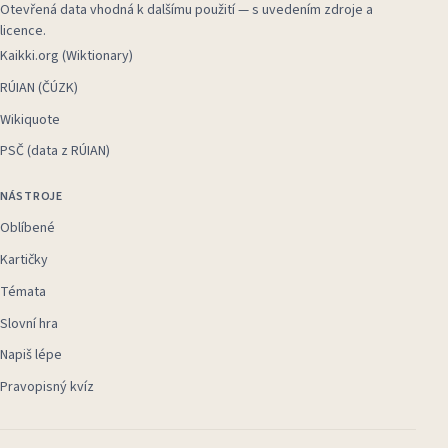
Otevřená data vhodná k dalšímu použití — s uvedením zdroje a
licence.
Kaikki.org (Wiktionary)
RÚIAN (ČÚZK)
Wikiquote
PSČ (data z RÚIAN)
NÁSTROJE
Oblíbené
Kartičky
Témata
Slovní hra
Napiš lépe
Pravopisný kvíz