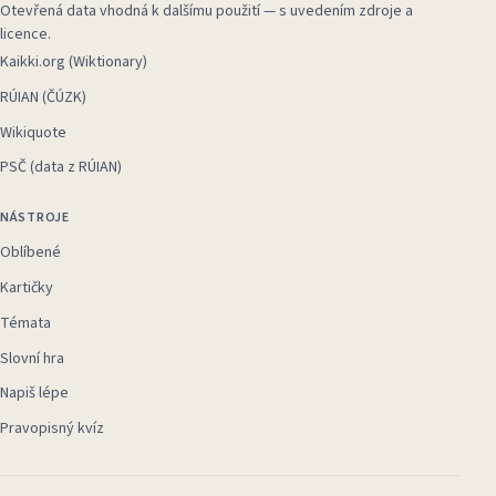
Otevřená data vhodná k dalšímu použití — s uvedením zdroje a
licence.
Kaikki.org (Wiktionary)
RÚIAN (ČÚZK)
Wikiquote
PSČ (data z RÚIAN)
NÁSTROJE
Oblíbené
Kartičky
Témata
Slovní hra
Napiš lépe
Pravopisný kvíz