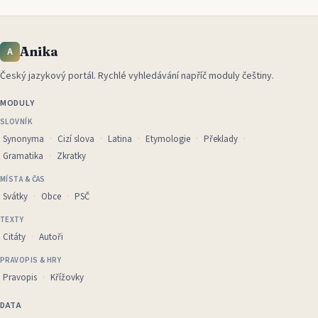
Anika
A
Český jazykový portál
.
Rychlé vyhledávání napříč moduly češtiny.
MODULY
SLOVNÍK
Synonyma
Cizí slova
Latina
Etymologie
Překlady
Gramatika
Zkratky
MÍSTA & ČAS
Svátky
Obce
PSČ
TEXTY
Citáty
Autoři
PRAVOPIS & HRY
Pravopis
Křížovky
DATA