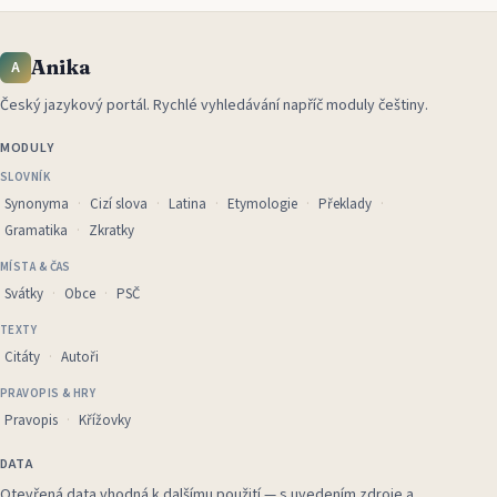
Anika
A
Český jazykový portál
.
Rychlé vyhledávání napříč moduly češtiny.
MODULY
SLOVNÍK
Synonyma
Cizí slova
Latina
Etymologie
Překlady
Gramatika
Zkratky
MÍSTA & ČAS
Svátky
Obce
PSČ
TEXTY
Citáty
Autoři
PRAVOPIS & HRY
Pravopis
Křížovky
DATA
Otevřená data vhodná k dalšímu použití — s uvedením zdroje a