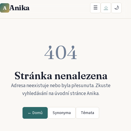
Anika
☰
☆
🌙
A
404
Stránka nenalezena
Adresa neexistuje nebo byla přesunuta. Zkuste
vyhledávání na úvodní stránce
Anika
.
← Domů
Synonyma
Témata