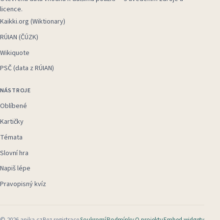
licence.
Kaikki.org (Wiktionary)
RÚIAN (ČÚZK)
Wikiquote
PSČ (data z RÚIAN)
NÁSTROJE
Oblíbené
Kartičky
Témata
Slovní hra
Napiš lépe
Pravopisný kvíz
©
2026
anika.cz
Bez registrace
Soukromí
Podmínky
O projektu
Embed widgety