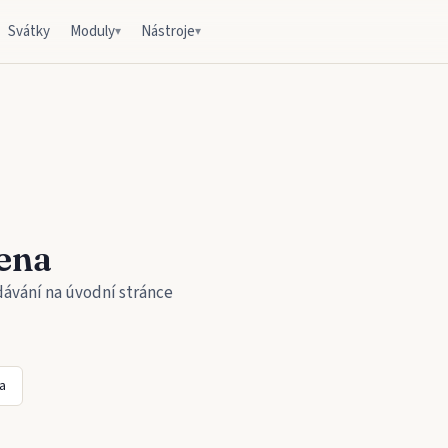
Svátky
Moduly
Nástroje
▾
▾
ena
dávání na úvodní stránce
a