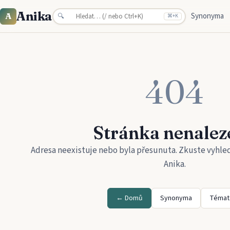
Anika
Synonyma
A
🔍
⌘
+K
404
Stránka nenalez
Adresa neexistuje nebo byla přesunuta. Zkuste vyhle
Anika
.
← Domů
Synonyma
Témat