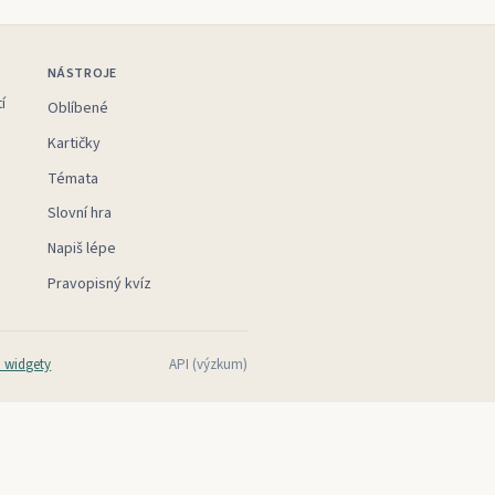
NÁSTROJE
í
Oblíbené
Kartičky
Témata
Slovní hra
Napiš lépe
Pravopisný kvíz
 widgety
API (výzkum)