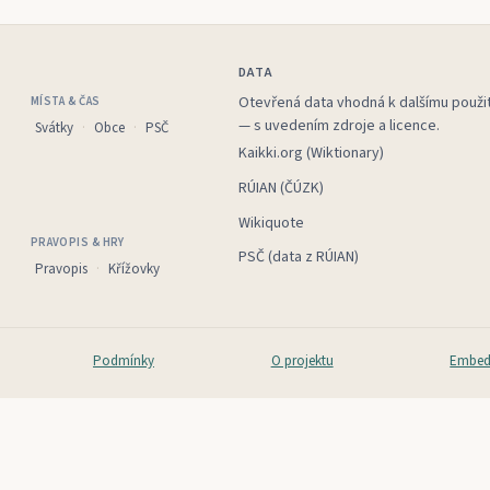
DATA
Otevřená data vhodná k dalšímu použit
MÍSTA & ČAS
— s uvedením zdroje a licence.
Svátky
Obce
PSČ
Kaikki.org (Wiktionary)
RÚIAN (ČÚZK)
Wikiquote
PRAVOPIS & HRY
PSČ (data z RÚIAN)
Pravopis
Křížovky
Podmínky
O projektu
Embed