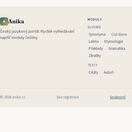
MODULY
Anika
A
SLOVNÍK
Český jazykový portál
.
Rychlé vyhledávání
Synonyma
Cizí slova
napříč moduly češtiny.
Latina
Etymologie
Překlady
Gramatika
Zkratky
TEXTY
Citáty
Autoři
©
2026
anika.cz
Bez registrace
Soukromí