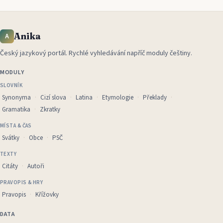
Anika
A
Český jazykový portál
.
Rychlé vyhledávání napříč moduly češtiny.
MODULY
SLOVNÍK
Synonyma
Cizí slova
Latina
Etymologie
Překlady
Gramatika
Zkratky
MÍSTA & ČAS
Svátky
Obce
PSČ
TEXTY
Citáty
Autoři
PRAVOPIS & HRY
Pravopis
Křížovky
DATA