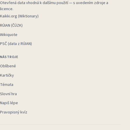
Otevřená data vhodná k dalšímu použití — s uvedením zdroje a
licence.
Kaikki.org (Wiktionary)
RÚIAN (ČÚZK)
Wikiquote
PSČ (data z RÚIAN)
NÁSTROJE
Oblíbené
Kartičky
Témata
Slovní hra
Napiš lépe
Pravopisný kvíz