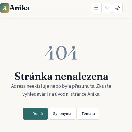
Anika
☰
☆
🌙
A
404
Stránka nenalezena
Adresa neexistuje nebo byla přesunuta. Zkuste
vyhledávání na úvodní stránce
Anika
.
← Domů
Synonyma
Témata